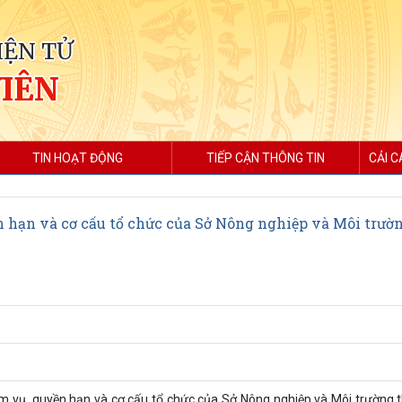
IỆN TỬ
VIÊN
TIN HOẠT ĐỘNG
TIẾP CẬN THÔNG TIN
CẢI C
 hạn và cơ cấu tổ chức của Sở Nông nghiệp và Môi trườ
ệm vụ, quyền hạn và cơ cấu tổ chức của Sở Nông nghiệp và Môi trường 