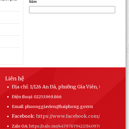
Năm
Liên hệ
Địa chỉ: 1/126 An Đà, phường Gia Viên, thành phố 
Điện thoại: 02253.969.866
Email: phuonggiavien@haiphong.gov.vn
Facebook:
https://www.facebook.com/phuonggiav
Zalo OA:
https://zalo.me/4479787942231409708