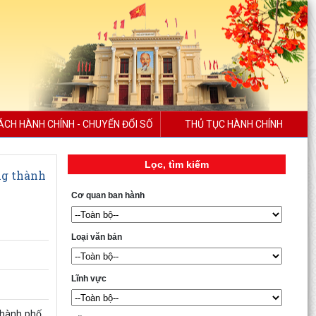
ÁCH HÀNH CHÍNH - CHUYỂN ĐỔI SỐ
THỦ TỤC HÀNH CHÍNH
Lọc, tìm kiếm
ng thành
Cơ quan ban hành
Loại văn bản
Lĩnh vực
thành phố