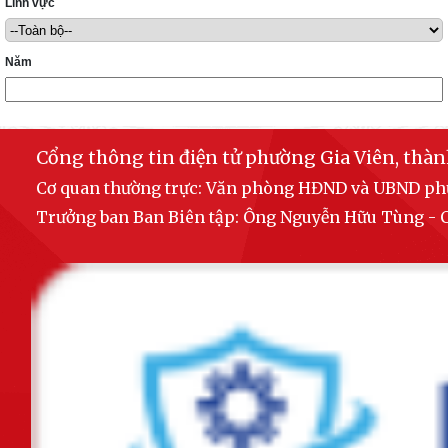
Lĩnh vực
Năm
Cổng thông tin điện tử phường Gia Viên, thà
Cơ quan thường trực: Văn phòng HĐND và UBND p
Trưởng ban Ban Biên tập: Ông Nguyễn Hữu Tùng 