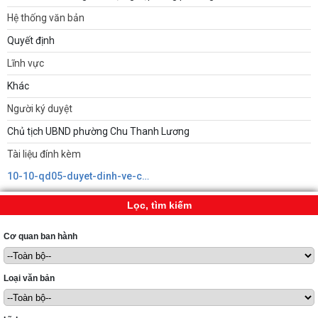
Hệ thống văn bản
Quyết định
Lĩnh vực
Khác
Người ký duyệt
Chủ tịch UBND phường Chu Thanh Lương
Tài liệu đính kèm
10-10-qd05-duyet-dinh-ve-chuc-nang-nhiem-vu-ttsnc.signed638993115838832956.pdf
Lọc, tìm kiếm
Cơ quan ban hành
Loại văn bản