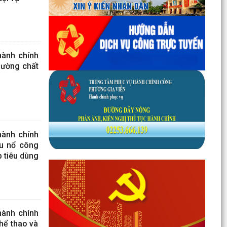
hành chính
 lường chất
hành chính
ệu nổ công
 tiêu dùng
hành chính
hể thao và