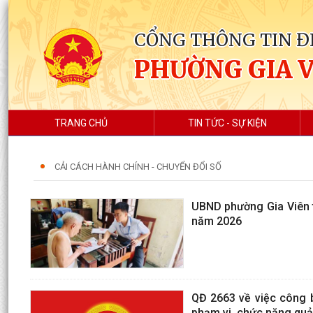
CỔNG THÔNG TIN Đ
PHƯỜNG GIA 
TRANG CHỦ
TIN TỨC - SỰ KIỆN
CẢI CÁCH HÀNH CHÍNH - CHUYỂN ĐỔI SỐ
UBND phường Gia Viên t
năm 2026
QĐ 2663 về việc công b
phạm vi, chức năng quản