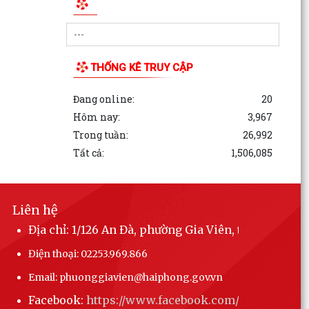
Phường Gia Viên tham dự Hội nghị trực tuyến
phổ biến Luật Lưu trữ năm 2024 và các văn bản
quy định...
THỐNG KÊ TRUY CẬP
Đang online:
20
Hôm nay:
3,967
Trong tuần:
26,992
Tất cả:
1,506,085
Liên hệ
Địa chỉ: 1/126 An Đà, phường Gia Viên, thành phố 
Điện thoại: 02253.969.866
Email: phuonggiavien@haiphong.gov.vn
Facebook:
https://www.facebook.com/phuonggiav