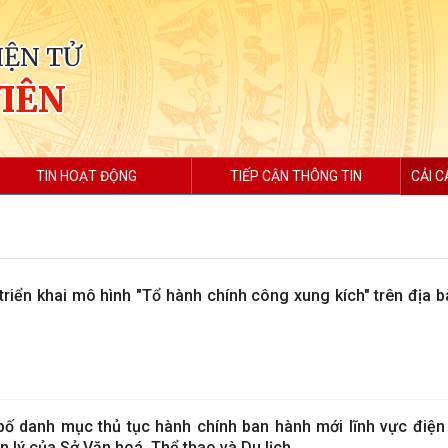
IỆN TỬ
VIÊN
TIN HOẠT ĐỘNG
TIẾP CẬN THÔNG TIN
CẢI C
riển khai mô hình "Tổ hành chính công xung kích" trên địa 
ố danh mục thủ tục hành chính ban hành mới lĩnh vực điện
 lý của Sở Văn hoá, Thể thao và Du lịch