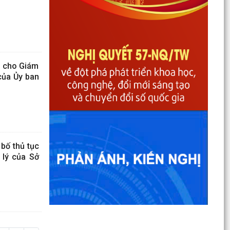
n cho Giám
của Ủy ban
bố thủ tục
 lý của Sở