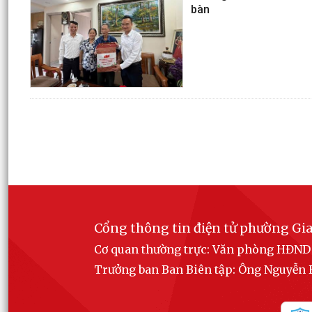
bàn
Cổng thông tin điện tử phường Gia
Cơ quan thường trực: Văn phòng HĐN
Trưởng ban Ban Biên tập: Ông Nguyễ