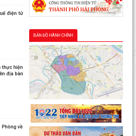
huế điện tử
BẢN ĐỒ HÀNH CHÍNH
 thực hiện
ên địa bàn
i Phòng về