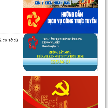
2 cơ sở dữ