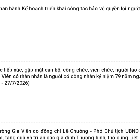
an hành Kế hoạch triển khai công tác bảo vệ quyền lợi người
c tiếp xúc, gặp mặt cán bộ, công chức, viên chức, người lao
a Viên có thân nhân là người có công nhân kỷ niệm 79 năm n
7 - 27/7/2026)
ờng Gia Viên do đồng chí Lê Chưởng - Phó Chủ tịch UBND
, tặng quà và tri ân các gia đình Thương binh, thờ cúng Liệt 