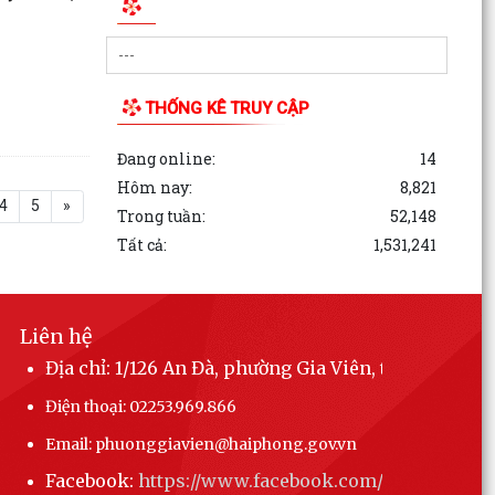
Phường Gia Viên tham dự Hội nghị trực tuyến
phổ biến Luật Lưu trữ năm 2024 và các văn bản
quy định...
THỐNG KÊ TRUY CẬP
Đang online:
14
Hôm nay:
8,821
4
5
»
Trong tuần:
52,148
Tất cả:
1,531,241
Liên hệ
Địa chỉ: 1/126 An Đà, phường Gia Viên, thành phố 
Điện thoại: 02253.969.866
Email: phuonggiavien@haiphong.gov.vn
Facebook:
https://www.facebook.com/phuonggiav