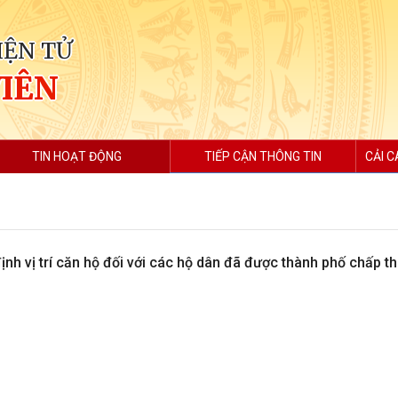
IỆN TỬ
VIÊN
TIN HOẠT ĐỘNG
TIẾP CẬN THÔNG TIN
CẢI C
ịnh vị trí căn hộ đối với các hộ dân đã được thành phố chấp t