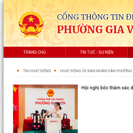
CỔNG THÔNG TIN Đ
PHƯỜNG GIA 
TRANG CHỦ
TIN TỨC - SỰ KIỆN
TIN HOẠT ĐỘNG
HOẠT ĐỘNG ỦY BAN NHÂN DÂN PHƯỜNG
Hội nghị bốc thăm xác đ