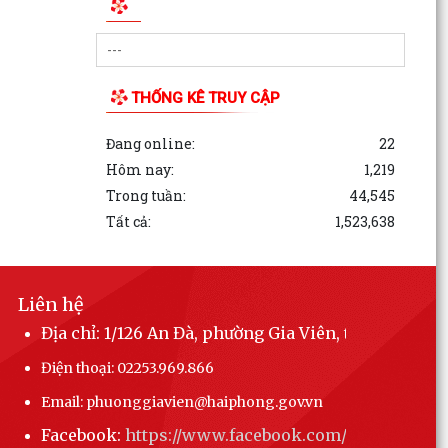
Phường Gia Viên tham dự Hội nghị trực tuyến
phổ biến Luật Lưu trữ năm 2024 và các văn bản
quy định...
THỐNG KÊ TRUY CẬP
Đang online:
22
Hôm nay:
1,219
Trong tuần:
44,545
Tất cả:
1,523,638
Liên hệ
Địa chỉ: 1/126 An Đà, phường Gia Viên, thành phố 
Điện thoại: 02253.969.866
Email: phuonggiavien@haiphong.gov.vn
Facebook:
https://www.facebook.com/phuonggiav