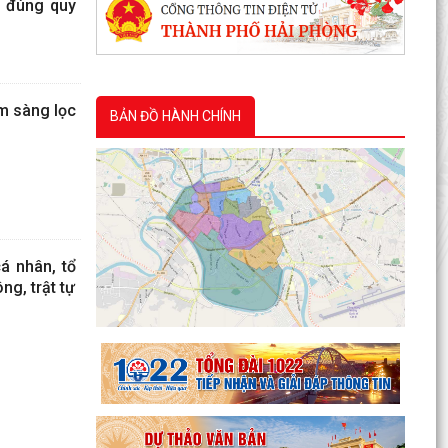
g đúng quy
m sàng lọc
BẢN ĐỒ HÀNH CHÍNH
á nhân, tổ
ng, trật tự