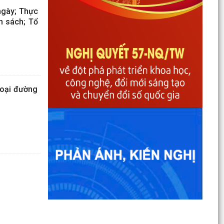
ngày; Thực
h sách; Tổ
hoại đường