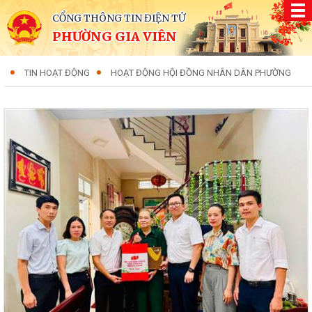
CỔNG THÔNG TIN ĐIỆN TỬ
PHƯỜNG GIA VIÊN
TIN HOẠT ĐỘNG
HOẠT ĐỘNG HỘI ĐỒNG NHÂN DÂN PHƯỜNG