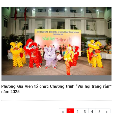
Phường Gia Viên tổ chức Chương trình “Vui hội trăng rằm”
năm 2025
«
1
2
3
4
5
»