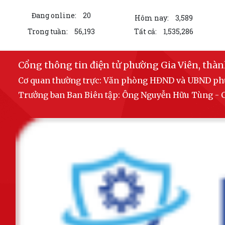
Đang online:
20
Hôm nay:
3,589
Trong tuần:
56,193
Tất cả:
1,535,286
Cổng thông tin điện tử phường Gia Viên, thà
Cơ quan thường trực: Văn phòng HĐND và UBND p
Trưởng ban Ban Biên tập: Ông Nguyễn Hữu Tùng 