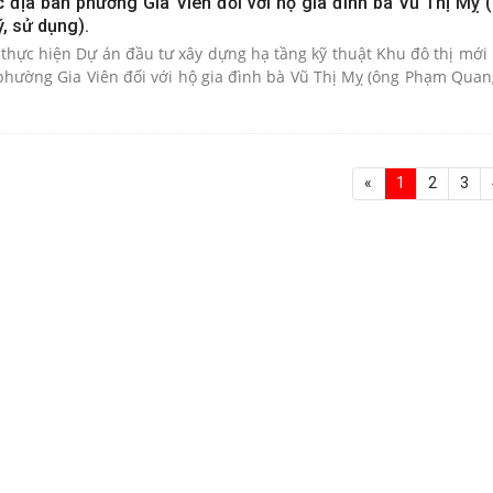
ộc địa bàn phường Gia Viên đối với hộ gia đình bà Vũ Thị Mỵ
, sử dụng).
thực hiện Dự án đầu tư xây dựng hạ tầng kỹ thuật Khu đô thị mới 
 phường Gia Viên đối với hộ gia đình bà Vũ Thị Mỵ (ông Phạm Qua
«
1
2
3