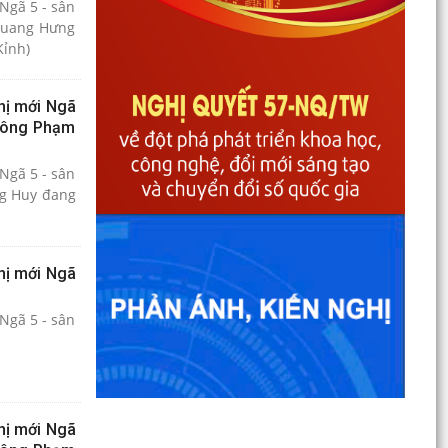
Ngã 5 - sân
 Quang Hưng
Kỉnh)
hị mới Ngã
 (ông Phạm
Ngã 5 - sân
ng Huy đang
hị mới Ngã
Ngã 5 - sân
hị mới Ngã