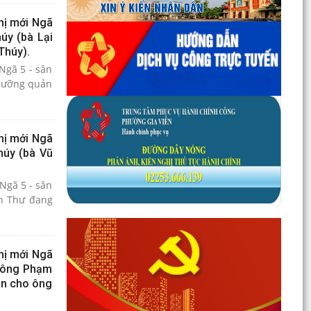
hị mới Ngã
úy (bà Lại
Thúy).
Ngã 5 - sân
Ngưỡng quản
hị mới Ngã
húy (bà Vũ
Ngã 5 - sân
nh Thư đang
hị mới Ngã
 (ông Phạm
ền cho ông