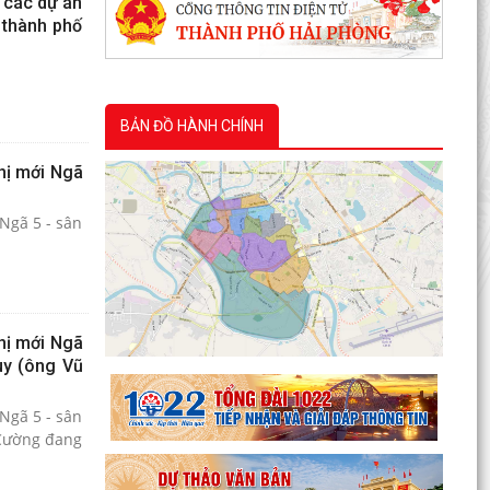
 các dự án
 thành phố
BẢN ĐỒ HÀNH CHÍNH
hị mới Ngã
Ngã 5 - sân
hị mới Ngã
ùy (ông Vũ
Ngã 5 - sân
 Cường đang