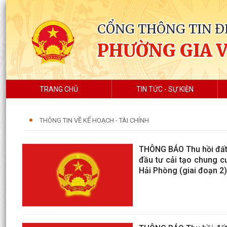
CỔNG THÔNG TIN Đ
PHƯỜNG GIA 
TRANG CHỦ
TIN TỨC - SỰ KIỆN
THÔNG TIN VỀ KẾ HOẠCH - TÀI CHÍNH
THÔNG BÁO Thu hồi đất 
đầu tư cải tạo chung c
Hải Phòng (giai đoạn 2)