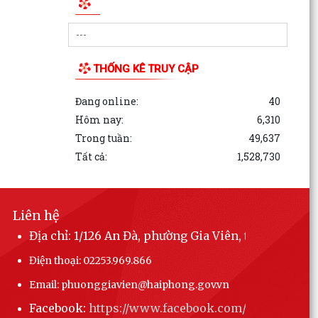
Phường Gia Viên tham dự Hội nghị trực tuyến
phổ biến Luật Lưu trữ năm 2024 và các văn bản
quy định...
THỐNG KÊ TRUY CẬP
Đang online:
40
Hôm nay:
6,310
Trong tuần:
49,637
Tất cả:
1,528,730
Liên hệ
Địa chỉ: 1/126 An Đà, phường Gia Viên, thành phố 
Điện thoại: 02253.969.866
Email: phuonggiavien@haiphong.gov.vn
Facebook:
https://www.facebook.com/phuonggiav