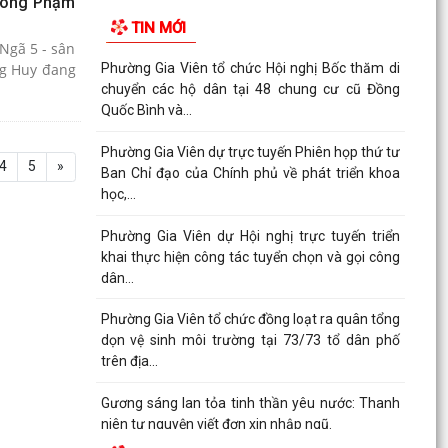
 (ông Phạm
TIN MỚI
Ngã 5 - sân
ng Huy đang
Phường Gia Viên tổ chức Hội nghị Bốc thăm di
chuyển các hộ dân tại 48 chung cư cũ Đồng
Quốc Bình và...
Phường Gia Viên dự trực tuyến Phiên họp thứ tư
4
5
»
Ban Chỉ đạo của Chính phủ về phát triển khoa
học,...
Phường Gia Viên dự Hội nghị trực tuyến triển
khai thực hiện công tác tuyển chọn và gọi công
dân...
Phường Gia Viên tổ chức đồng loạt ra quân tổng
dọn vệ sinh môi trường tại 73/73 tổ dân phố
trên địa...
Gương sáng lan tỏa tinh thần yêu nước: Thanh
niên tự nguyện viết đơn xin nhập ngũ.