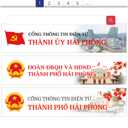
1
2
3
4
5
...