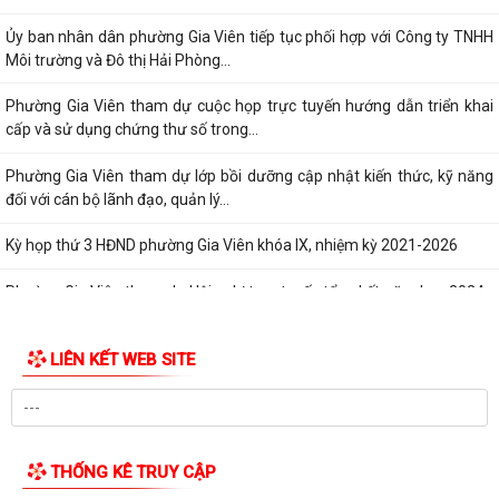
Phường Gia Viên dự Hội nghị trực tuyến triển khai thực hiện công tác
tuyển chọn và gọi công dân...
Phường Gia Viên tổ chức đồng loạt ra quân tổng dọn vệ sinh môi
trường tại 73/73 tổ dân phố trên địa...
Gương sáng lan tỏa tinh thần yêu nước: Thanh niên tự nguyện viết đơn
xin nhập ngũ.
Phường Gia Viên tham dự Hội nghị trực tuyến phổ biến Luật Lưu trữ
năm 2024 và các văn bản quy định...
UBND phường Gia Viên tiếp và làm việc với Đoàn giám sát của Thường
trực HĐND phường về công tác...
Phường Gia Viên tổ chức Họp triển khai thực hiện chiến dịch làm giàu,
làm sạch cơ sở dữ...
Đảng ủy phường Gia Viên tổ chức tiếp sóng Hội nghị trực tuyến toàn
quốc quán triệt và triển khai...