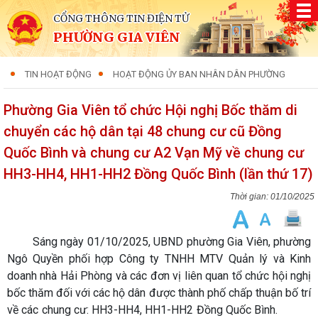
CỔNG THÔNG TIN ĐIỆN TỬ
PHƯỜNG GIA VIÊN
TIN HOẠT ĐỘNG
HOẠT ĐỘNG ỦY BAN NHÂN DÂN PHƯỜNG
Phường Gia Viên tổ chức Hội nghị Bốc thăm di
chuyển các hộ dân tại 48 chung cư cũ Đồng
Quốc Bình và chung cư A2 Vạn Mỹ về chung cư
HH3-HH4, HH1-HH2 Đồng Quốc Bình (lần thứ 17)
01/10/2025
Sáng ngày 01/10/2025, UBND phường Gia Viên, phường
Ngô Quyền phối hợp Công ty TNHH MTV Quản lý và Kinh
doanh nhà Hải Phòng và các đơn vị liên quan tổ chức hội nghị
bốc thăm đối với các hộ dân được thành phố chấp thuận bố trí
về các chung cư: HH3-HH4, HH1-HH2 Đồng Quốc Bình.