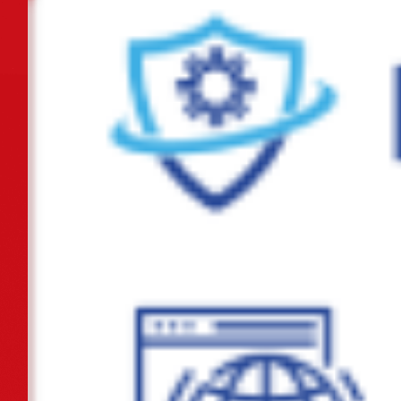
Liên đoàn Lao động thành phố và Bảo hiểm xã hội thành phố ký kết
chương trình phối hợp giai đoạn...
Ban hành Kế hoạch tổ chức các hoạt động ý nghĩa chào mừng Kỷ niệm
80 năm Cách mạng Tháng Tám và...
Tiếp tục thực hiện chuỗi các hoạt động tri ân nhân dịp kỷ niệm 78 năm
ngày Thương binh - Liệt sỹ...
Chủ động ứng phó với vùng áp thấp có khả năng mạnh lên thành áp
thấp nhiệt đới
Khánh thành công trình "Không gian văn hóa Hồ Chí Minh" tại Trường
tiểu học Lê Hồng Phong
Khẩn trương hoàn thiện phương án đề xuất triển khai tuyến đường tốc
độ cao kết nối khu vực Đông -...
Phường Gia Viên tổ chức Hội nghị triển khai lấy ý kiến cử tri đại diện hộ
gia đình về việc đổi tên...