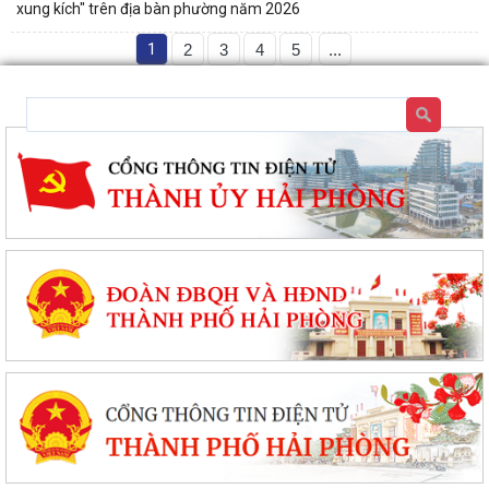
xung kích" trên địa bàn phường năm 2026
1
2
3
4
5
...