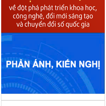
Chính phủ về phát triển khoa học,...
Phường Gia Viên dự Hội nghị trực tuyến triển khai thực hiện công tác
tuyển chọn và gọi công dân...
Phường Gia Viên tổ chức đồng loạt ra quân tổng dọn vệ sinh môi
trường tại 73/73 tổ dân phố trên địa...
Gương sáng lan tỏa tinh thần yêu nước: Thanh niên tự nguyện viết đơn
xin nhập ngũ.
Phường Gia Viên tham dự Hội nghị trực tuyến phổ biến Luật Lưu trữ
năm 2024 và các văn bản quy định...
UBND phường Gia Viên tiếp và làm việc với Đoàn giám sát của Thường
trực HĐND phường về công tác...
Phường Gia Viên tổ chức Họp triển khai thực hiện chiến dịch làm giàu,
làm sạch cơ sở dữ...
Đảng ủy phường Gia Viên tổ chức tiếp sóng Hội nghị trực tuyến toàn
quốc quán triệt và triển khai...