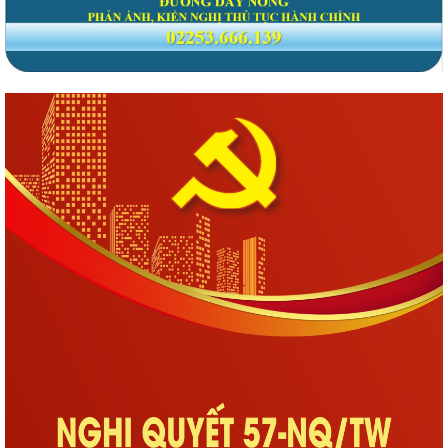
Phường Gia Viên tổ chức Hội nghị Bốc thăm di chuyển các hộ dân tại
48 chung cư cũ Đồng Quốc Bình và...
Phường Gia Viên dự trực tuyến Phiên họp thứ tư Ban Chỉ đạo của