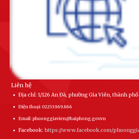
Mặt trận Tổ quốc Việt Nam phường Gia Viên tham dự Hội nghị trực
tuyến triển khai thí điểm nền tảng...
Ban hành Quy định chức năng, nhiệm vụ, quyền hạn và cơ cấu tổ chức
của Phòng Kinh tế, Hạ tầng và Đô...
Thực hiện đồng bộ các giải pháp bảo đảm trật tự, an toàn giao thông,
nâng cao hiệu quả quản lý...
Phát động, kêu gọi chung tay ủng hộ Nhân dân Cuba vượt qua khó
khăn, ổn định và phát triển đất nước.
Liên hệ
UBND phường Gia Viên họp đánh giá tình hình thực hiện nhiệm vụ kinh
tế - xã hội, quốc phòng - an...
Địa chỉ: 1/126 An Đà, phường Gia Viên, thành ph
Điện thoại: 02253.969.866
Quyết định số 3199/QĐ-UBND của UBND thành phố về việc công bố
Danh mục thủ tục hành chính thực hiện...
Email: phuonggiavien@haiphong.gov.vn
Phường Gia Viên tổ chức thành công Đại hội Đảng bộ phường lần thứ
Facebook:
https://www.facebook.com/phuonggi
Nhất nhiệm kỳ 2025-2030!