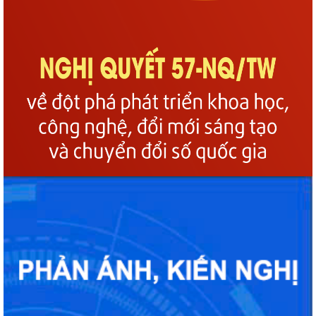
Phường Gia Viên tổ chức Hội nghị Bốc thăm di chuyển các hộ dân tại
48 chung cư cũ Đồng Quốc Bình và...
Phường Gia Viên dự trực tuyến Phiên họp thứ tư Ban Chỉ đạo của
Chính phủ về phát triển khoa học,...
Phường Gia Viên dự Hội nghị trực tuyến triển khai thực hiện công tác
tuyển chọn và gọi công dân...
Phường Gia Viên tổ chức đồng loạt ra quân tổng dọn vệ sinh môi
trường tại 73/73 tổ dân phố trên địa...
Gương sáng lan tỏa tinh thần yêu nước: Thanh niên tự nguyện viết đơn
xin nhập ngũ.
Phường Gia Viên tham dự Hội nghị trực tuyến phổ biến Luật Lưu trữ
năm 2024 và các văn bản quy định...
UBND phường Gia Viên tiếp và làm việc với Đoàn giám sát của Thường
trực HĐND phường về công tác...