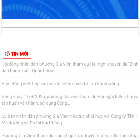
Phường Gia Viên tổ chức Họp triển khai thực hiện chiến dịch làm giàu,
làm sạch cơ sở dữ...
Đảng ủy phường Gia Viên tổ chức tiếp sóng Hội nghị trực tuyến toàn
quốc quán triệt và triển khai...
Hội đồng nhân dân phường Gia Viên tham dự Hội nghị chuyên đề "Bình
TIN MỚI
dân học vụ số - Quốc hội số:...
Hoạt động phối hợp của các tổ chức chính trị - xã hội phường
Sáng ngày 11/9/2025, phường Gia viên tham dự Hội nghị triển khai và
tập huấn vận hành, sử dụng Cổng...
Ủy ban nhân dân phường Gia Viên tiếp tục phối hợp với Công ty TNHH
Môi trường và Đô thị Hải Phòng...
Phường Gia Viên tham dự cuộc họp trực tuyến hướng dẫn triển khai
cấp và sử dụng chứng thư số trong...
Phường Gia Viên tham dự lớp bồi dưỡng cập nhật kiến thức, kỹ năng