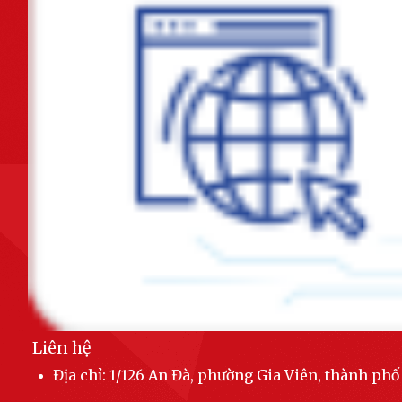
Khẩn trương hoàn thiện phương án đề xuất triển khai tuyến đường tốc
độ cao kết nối khu vực Đông -...
Phường Gia Viên tổ chức Hội nghị triển khai lấy ý kiến cử tri đại diện hộ
gia đình về việc đổi tên...
Mặt trận Tổ quốc Việt Nam phường Gia Viên tham dự Hội nghị trực
tuyến triển khai thí điểm nền tảng...
Ban hành Quy định chức năng, nhiệm vụ, quyền hạn và cơ cấu tổ chức
của Phòng Kinh tế, Hạ tầng và Đô...
Thực hiện đồng bộ các giải pháp bảo đảm trật tự, an toàn giao thông,
nâng cao hiệu quả quản lý...
Phát động, kêu gọi chung tay ủng hộ Nhân dân Cuba vượt qua khó
khăn, ổn định và phát triển đất nước.
Liên hệ
UBND phường Gia Viên họp đánh giá tình hình thực hiện nhiệm vụ kinh
tế - xã hội, quốc phòng - an...
Địa chỉ: 1/126 An Đà, phường Gia Viên, thành ph