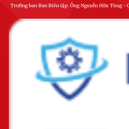
Trưởng ban Ban Biên tập: Ông Nguyễn Hữu Tùng 
Hội nghị Bồi dưỡng lý luận chính trị năm 2025 cho đội ngũ giáo viên
các trường mầm non, tiểu học,...
Chủ tịch UBND thành phố chỉ đạo chủ động ứng phó với áp thấp nhiệt
đới
Liên đoàn Lao động thành phố và Bảo hiểm xã hội thành phố ký kết
chương trình phối hợp giai đoạn...
Ban hành Kế hoạch tổ chức các hoạt động ý nghĩa chào mừng Kỷ niệm
80 năm Cách mạng Tháng Tám và...
Tiếp tục thực hiện chuỗi các hoạt động tri ân nhân dịp kỷ niệm 78 năm
ngày Thương binh - Liệt sỹ...
Chủ động ứng phó với vùng áp thấp có khả năng mạnh lên thành áp
thấp nhiệt đới
Khánh thành công trình "Không gian văn hóa Hồ Chí Minh" tại Trường
tiểu học Lê Hồng Phong