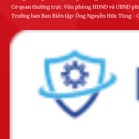
2025, triển khai nhiệm vụ năm...
Cơ quan thường trực: Văn phòng HĐND và UBND p
Trưởng ban Ban Biên tập: Ông Nguyễn Hữu Tùng 
Ủy ban nhân dân phường Gia Viên tổ chức cuộc họp nghe báo cáo
công tác chuẩn bị năm học mới...
Lượng việc tăng vọt, cán bộ làm đến đêm: Cần tăng lương hay biên
chế?
Phường Gia Viên tham dự Hội nghị trực tuyến về kết quả giải ngân vốn
đầu tư công trên địa bàn thành...
Sáng ngày 21/8/2025, Ủy ban nhân dân phường Gia Viên tổ chức kiểm
tra thực tế tại các trường học đề...
Lễ ra quân thực hiện cao điểm xây dựng địa bàn không ma túy năm
2025
Hội nghị Bồi dưỡng lý luận chính trị năm 2025 cho đội ngũ giáo viên
các trường mầm non, tiểu học,...
Chủ tịch UBND thành phố chỉ đạo chủ động ứng phó với áp thấp nhiệt