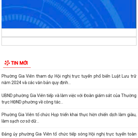
Chính phủ về phát triển khoa học,...
Phường Gia Viên dự Hội nghị trực tuyến triển khai thực hiện công tác
tuyển chọn và gọi công dân...
Phường Gia Viên tổ chức đồng loạt ra quân tổng dọn vệ sinh môi
trường tại 73/73 tổ dân phố trên địa...
Gương sáng lan tỏa tinh thần yêu nước: Thanh niên tự nguyện viết đơn
TIN MỚI
xin nhập ngũ.
Phường Gia Viên tham dự Hội nghị trực tuyến phổ biến Luật Lưu trữ
năm 2024 và các văn bản quy định...
UBND phường Gia Viên tiếp và làm việc với Đoàn giám sát của Thường
trực HĐND phường về công tác...
Phường Gia Viên tổ chức Họp triển khai thực hiện chiến dịch làm giàu,
làm sạch cơ sở dữ...
Đảng ủy phường Gia Viên tổ chức tiếp sóng Hội nghị trực tuyến toàn