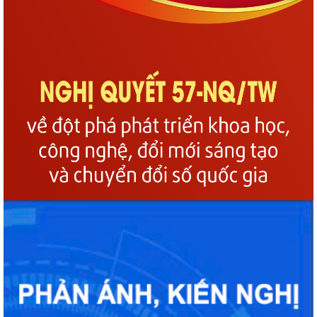
Phường Gia Viên tổ chức Hội nghị Bốc thăm di chuyển các hộ dân tại
48 chung cư cũ Đồng Quốc Bình và...
Phường Gia Viên dự trực tuyến Phiên họp thứ tư Ban Chỉ đạo của