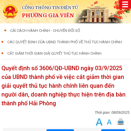
CỔNG THÔNG TIN ĐIỆN TỬ
PHƯỜNG GIA VIÊN
CẢI CÁCH HÀNH CHÍNH - CHUYỂN ĐỔI SỐ
CÁC QUYẾT ĐỊNH CỦA UBND THÀNH PHỐ VỀ THỦ TỤC HÀNH CHÍNH
CẮT GIẢM THỜI GIAN GIẢI QUYẾT THỦ TỤC HÀNH CHÍNH
Quyết định số 3606/QĐ-UBND ngày 03/9/2025
của UBND thành phố về việc cắt giảm thời gian
giải quyết thủ tục hành chính liên quan đến
người dân, doanh nghiệp thực hiện trên địa bàn
thành phố Hải Phòng
08/09/2025