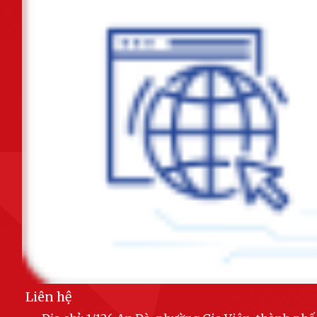
đới
Liên đoàn Lao động thành phố và Bảo hiểm xã hội thành phố ký kết
chương trình phối hợp giai đoạn...
Ban hành Kế hoạch tổ chức các hoạt động ý nghĩa chào mừng Kỷ niệm
80 năm Cách mạng Tháng Tám và...
Tiếp tục thực hiện chuỗi các hoạt động tri ân nhân dịp kỷ niệm 78 năm
ngày Thương binh - Liệt sỹ...
Chủ động ứng phó với vùng áp thấp có khả năng mạnh lên thành áp
thấp nhiệt đới
Khánh thành công trình "Không gian văn hóa Hồ Chí Minh" tại Trường
tiểu học Lê Hồng Phong
Khẩn trương hoàn thiện phương án đề xuất triển khai tuyến đường tốc
độ cao kết nối khu vực Đông -...
Liên hệ
Phường Gia Viên tổ chức Hội nghị triển khai lấy ý kiến cử tri đại diện hộ
gia đình về việc đổi tên...