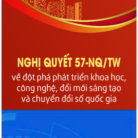
làm sạch cơ sở dữ...
Đảng ủy phường Gia Viên tổ chức tiếp sóng Hội nghị trực tuyến toàn
quốc quán triệt và triển khai...
Hội đồng nhân dân phường Gia Viên tham dự Hội nghị chuyên đề "Bình
dân học vụ số - Quốc hội số:...
Hoạt động phối hợp của các tổ chức chính trị - xã hội phường
Sáng ngày 11/9/2025, phường Gia viên tham dự Hội nghị triển khai và
tập huấn vận hành, sử dụng Cổng...
Ủy ban nhân dân phường Gia Viên tiếp tục phối hợp với Công ty TNHH
Môi trường và Đô thị Hải Phòng...
Phường Gia Viên tham dự cuộc họp trực tuyến hướng dẫn triển khai
cấp và sử dụng chứng thư số trong...
Phường Gia Viên tham dự lớp bồi dưỡng cập nhật kiến thức, kỹ năng
đối với cán bộ lãnh đạo, quản lý...