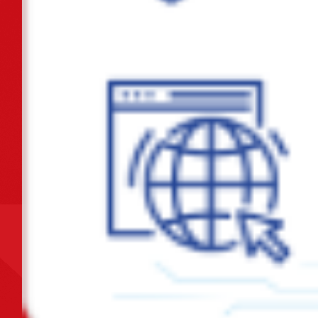
Phường Gia Viên tổ chức thành công Đại hội Đảng bộ phường lần thứ
Nhất nhiệm kỳ 2025-2030!
Chiều ngày 11/8/2025, phường Gia Viên tham dự Hội nghị tổng kết
năm học 2024 - 2025 và triển khai...
Hội diễn Ca - Múa - Nhạc chào mừng thành công của Đại hội đại biểu
Đảng bộ phường Gia Viên lần thứ...
Sáng ngày 09/8/2025, Ngân hàng Chính sách Xã hội giao dịch tại trụ
sở UBND phường Gia Viên
Ngày 09/8/2025, phường Gia Viên tham dự Hội nghị trực tuyến toàn
quốc tập huấn chuyên môn, nghiệp...
Lịch công tác tuần 32 (từ 04/08/2025 đến 10/08/2025)
Về việc giao ủy nhiệm thu thuế sử dụng đất phi nông nghiệp trên địa
bàn phường Gia Viên