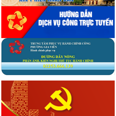
Phường Gia Viên tổ chức Hội nghị Bốc thăm di chuyển các hộ dân tại
48 chung cư cũ Đồng Quốc Bình và...
Phường Gia Viên dự trực tuyến Phiên họp thứ tư Ban Chỉ đạo của
Chính phủ về phát triển khoa học,...
Phường Gia Viên dự Hội nghị trực tuyến triển khai thực hiện công tác
tuyển chọn và gọi công dân...
Phường Gia Viên tổ chức đồng loạt ra quân tổng dọn vệ sinh môi
trường tại 73/73 tổ dân phố trên địa...
Gương sáng lan tỏa tinh thần yêu nước: Thanh niên tự nguyện viết đơn
xin nhập ngũ.
Phường Gia Viên tham dự Hội nghị trực tuyến phổ biến Luật Lưu trữ
năm 2024 và các văn bản quy định...
UBND phường Gia Viên tiếp và làm việc với Đoàn giám sát của Thường
trực HĐND phường về công tác...
Phường Gia Viên tổ chức Họp triển khai thực hiện chiến dịch làm giàu,