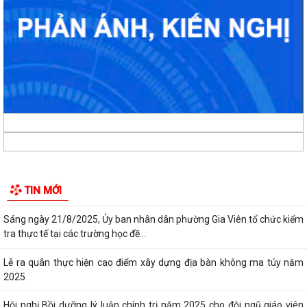
Kỳ họp thứ 3 HĐND phường Gia Viên khóa IX, nhiệm kỳ 2021-2026
Phường Gia Viên tham dự Hội nghị trực tuyến tổng kết năm học 2024 -
2025, triển khai nhiệm vụ năm...
Ủy ban nhân dân phường Gia Viên tổ chức cuộc họp nghe báo cáo
công tác chuẩn bị năm học mới...
Lượng việc tăng vọt, cán bộ làm đến đêm: Cần tăng lương hay biên
chế?
Phường Gia Viên tham dự Hội nghị trực tuyến về kết quả giải ngân vốn
TIN MỚI
đầu tư công trên địa bàn thành...
Sáng ngày 21/8/2025, Ủy ban nhân dân phường Gia Viên tổ chức kiểm
tra thực tế tại các trường học đề...
Lễ ra quân thực hiện cao điểm xây dựng địa bàn không ma túy năm
2025
Hội nghị Bồi dưỡng lý luận chính trị năm 2025 cho đội ngũ giáo viên