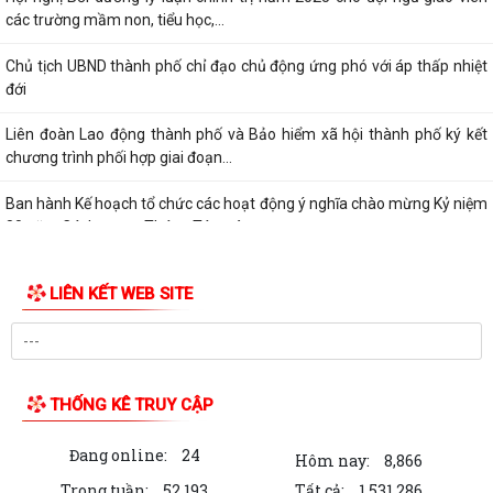
các trường mầm non, tiểu học,...
Chủ tịch UBND thành phố chỉ đạo chủ động ứng phó với áp thấp nhiệt
đới
Liên đoàn Lao động thành phố và Bảo hiểm xã hội thành phố ký kết
chương trình phối hợp giai đoạn...
Ban hành Kế hoạch tổ chức các hoạt động ý nghĩa chào mừng Kỷ niệm
80 năm Cách mạng Tháng Tám và...
Tiếp tục thực hiện chuỗi các hoạt động tri ân nhân dịp kỷ niệm 78 năm
LIÊN KẾT WEB SITE
ngày Thương binh - Liệt sỹ...
Chủ động ứng phó với vùng áp thấp có khả năng mạnh lên thành áp
thấp nhiệt đới
THỐNG KÊ TRUY CẬP
Khánh thành công trình "Không gian văn hóa Hồ Chí Minh" tại Trường
tiểu học Lê Hồng Phong
Đang online:
24
Hôm nay:
8,866
Khẩn trương hoàn thiện phương án đề xuất triển khai tuyến đường tốc
Trong tuần:
52,193
Tất cả:
1,531,286