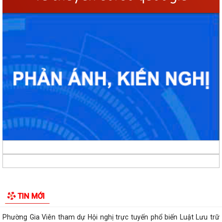
Phường Gia Viên tổ chức Hội nghị Bốc thăm di chuyển các hộ dân tại
48 chung cư cũ Đồng Quốc Bình và...
Phường Gia Viên dự trực tuyến Phiên họp thứ tư Ban Chỉ đạo của
Chính phủ về phát triển khoa học,...
Phường Gia Viên dự Hội nghị trực tuyến triển khai thực hiện công tác
tuyển chọn và gọi công dân...
Phường Gia Viên tổ chức đồng loạt ra quân tổng dọn vệ sinh môi
trường tại 73/73 tổ dân phố trên địa...
Gương sáng lan tỏa tinh thần yêu nước: Thanh niên tự nguyện viết đơn
TIN MỚI
xin nhập ngũ.
Phường Gia Viên tham dự Hội nghị trực tuyến phổ biến Luật Lưu trữ