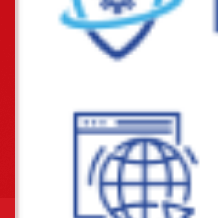
tra thực tế tại các trường học đề...
Lễ ra quân thực hiện cao điểm xây dựng địa bàn không ma túy năm
2025
Hội nghị Bồi dưỡng lý luận chính trị năm 2025 cho đội ngũ giáo viên
các trường mầm non, tiểu học,...
Chủ tịch UBND thành phố chỉ đạo chủ động ứng phó với áp thấp nhiệt
đới
Liên đoàn Lao động thành phố và Bảo hiểm xã hội thành phố ký kết
chương trình phối hợp giai đoạn...
Ban hành Kế hoạch tổ chức các hoạt động ý nghĩa chào mừng Kỷ niệm
80 năm Cách mạng Tháng Tám và...
Tiếp tục thực hiện chuỗi các hoạt động tri ân nhân dịp kỷ niệm 78 năm
ngày Thương binh - Liệt sỹ...
Chủ động ứng phó với vùng áp thấp có khả năng mạnh lên thành áp