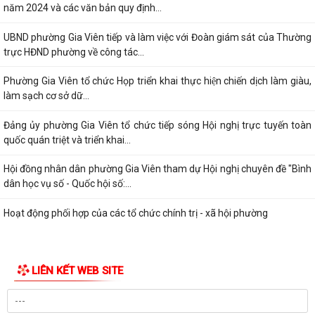
năm 2024 và các văn bản quy định...
UBND phường Gia Viên tiếp và làm việc với Đoàn giám sát của Thường
trực HĐND phường về công tác...
Phường Gia Viên tổ chức Họp triển khai thực hiện chiến dịch làm giàu,
làm sạch cơ sở dữ...
Đảng ủy phường Gia Viên tổ chức tiếp sóng Hội nghị trực tuyến toàn
quốc quán triệt và triển khai...
Hội đồng nhân dân phường Gia Viên tham dự Hội nghị chuyên đề "Bình
dân học vụ số - Quốc hội số:...
Hoạt động phối hợp của các tổ chức chính trị - xã hội phường
Sáng ngày 11/9/2025, phường Gia viên tham dự Hội nghị triển khai và
tập huấn vận hành, sử dụng Cổng...
LIÊN KẾT WEB SITE
Ủy ban nhân dân phường Gia Viên tiếp tục phối hợp với Công ty TNHH
Môi trường và Đô thị Hải Phòng...