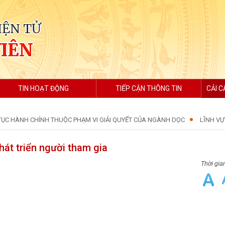
IỆN TỬ
VIÊN
TIN HOẠT ĐỘNG
TIẾP CẬN THÔNG TIN
CẢI C
ỤC HÀNH CHÍNH THUỘC PHẠM VI GIẢI QUYẾT CỦA NGÀNH DỌC
LĨNH VỰ
hát triển người tham gia