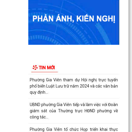
Phường Gia Viên dự Hội nghị trực tuyến triển
khai thực hiện công tác tuyển chọn và gọi công
dân...
Phường Gia Viên tổ chức đồng loạt ra quân tổng
dọn vệ sinh môi trường tại 73/73 tổ dân phố
trên địa...
Gương sáng lan tỏa tinh thần yêu nước: Thanh
TIN MỚI
niên tự nguyện viết đơn xin nhập ngũ.
Phường Gia Viên tham dự Hội nghị trực tuyến
phổ biến Luật Lưu trữ năm 2024 và các văn bản
quy định...
UBND phường Gia Viên tiếp và làm việc với Đoàn
giám sát của Thường trực HĐND phường về
công tác...
Phường Gia Viên tổ chức Họp triển khai thực