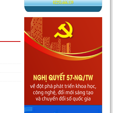
Phường Gia Viên tổ chức Hội nghị Bốc thăm di
chuyển các hộ dân tại 48 chung cư cũ Đồng
Quốc Bình và...
Phường Gia Viên dự trực tuyến Phiên họp thứ tư
Ban Chỉ đạo của Chính phủ về phát triển khoa
học,...