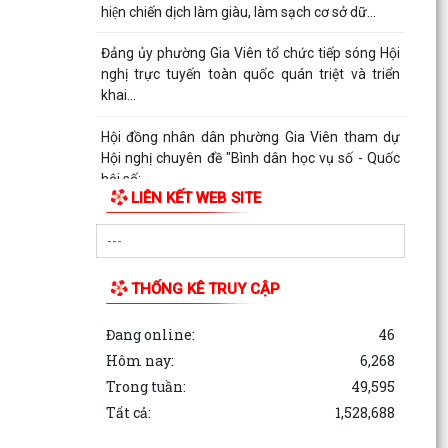
hiện chiến dịch làm giàu, làm sạch cơ sở dữ...
Đảng ủy phường Gia Viên tổ chức tiếp sóng Hội
nghị trực tuyến toàn quốc quán triệt và triển
khai...
Hội đồng nhân dân phường Gia Viên tham dự
Hội nghị chuyên đề "Bình dân học vụ số - Quốc
hội số:...
LIÊN KẾT WEB SITE
Hoạt động phối hợp của các tổ chức chính trị -
xã hội phường
Sáng ngày 11/9/2025, phường Gia viên tham
THỐNG KÊ TRUY CẬP
dự Hội nghị triển khai và tập huấn vận hành, sử
dụng Cổng...
Đang online:
46
Hôm nay:
6,268
Ủy ban nhân dân phường Gia Viên tiếp tục phối
Trong tuần:
49,595
hợp với Công ty TNHH Môi trường và Đô thị Hải
Phòng...
Tất cả:
1,528,688