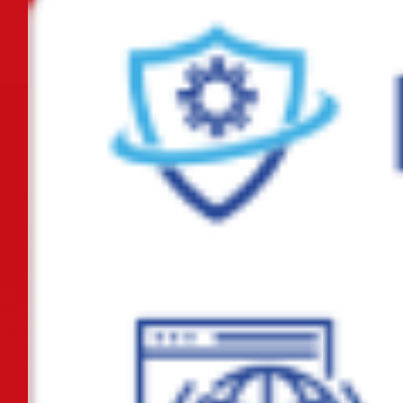
Phường Gia Viên tham dự Hội nghị trực tuyến về kết quả giải ngân vốn
đầu tư công trên địa bàn thành...
Sáng ngày 21/8/2025, Ủy ban nhân dân phường Gia Viên tổ chức kiểm
tra thực tế tại các trường học đề...
Lễ ra quân thực hiện cao điểm xây dựng địa bàn không ma túy năm
2025
Hội nghị Bồi dưỡng lý luận chính trị năm 2025 cho đội ngũ giáo viên
các trường mầm non, tiểu học,...
Chủ tịch UBND thành phố chỉ đạo chủ động ứng phó với áp thấp nhiệt
đới
Liên đoàn Lao động thành phố và Bảo hiểm xã hội thành phố ký kết
chương trình phối hợp giai đoạn...
Ban hành Kế hoạch tổ chức các hoạt động ý nghĩa chào mừng Kỷ niệm
80 năm Cách mạng Tháng Tám và...