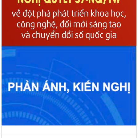
Phường Gia Viên tổ chức Hội nghị Bốc thăm di chuyển các hộ dân tại
48 chung cư cũ Đồng Quốc Bình và...
Phường Gia Viên dự trực tuyến Phiên họp thứ tư Ban Chỉ đạo của
Chính phủ về phát triển khoa học,...
Phường Gia Viên dự Hội nghị trực tuyến triển khai thực hiện công tác
tuyển chọn và gọi công dân...
Phường Gia Viên tổ chức đồng loạt ra quân tổng dọn vệ sinh môi
trường tại 73/73 tổ dân phố trên địa...