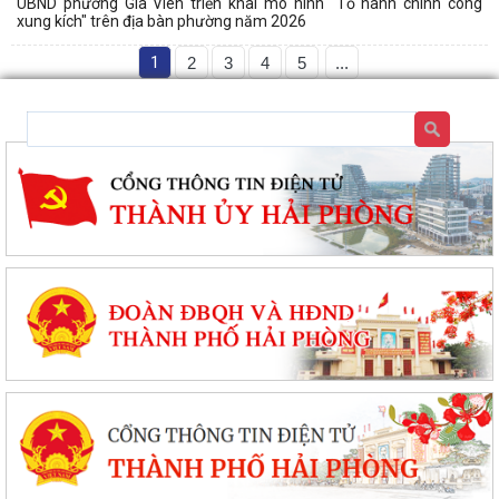
UBND phường Gia Viên triển khai mô hình "Tổ hành chính công
xung kích" trên địa bàn phường năm 2026
1
2
3
4
5
...