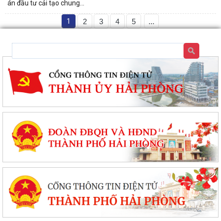
án đầu tư cải tạo chung...
1
2
3
4
5
...