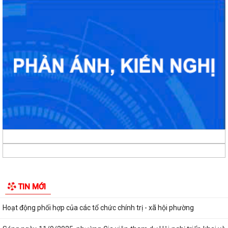
Phường Gia Viên tổ chức Hội nghị Bốc thăm di chuyển các hộ dân tại
48 chung cư cũ Đồng Quốc Bình và...
Phường Gia Viên dự trực tuyến Phiên họp thứ tư Ban Chỉ đạo của