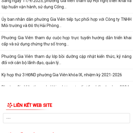
Chính phủ về phát triển khoa học,...
Phường Gia Viên dự Hội nghị trực tuyến triển khai thực hiện công tác
tuyển chọn và gọi công dân...
Phường Gia Viên tổ chức đồng loạt ra quân tổng dọn vệ sinh môi
trường tại 73/73 tổ dân phố trên địa...
Gương sáng lan tỏa tinh thần yêu nước: Thanh niên tự nguyện viết đơn
xin nhập ngũ.
Phường Gia Viên tham dự Hội nghị trực tuyến phổ biến Luật Lưu trữ
năm 2024 và các văn bản quy định...
UBND phường Gia Viên tiếp và làm việc với Đoàn giám sát của Thường
trực HĐND phường về công tác...
Phường Gia Viên tổ chức Họp triển khai thực hiện chiến dịch làm giàu,
làm sạch cơ sở dữ...
Đảng ủy phường Gia Viên tổ chức tiếp sóng Hội nghị trực tuyến toàn
quốc quán triệt và triển khai...