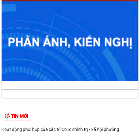
Gương sáng lan tỏa tinh thần yêu nước: Thanh niên tự nguyện viết đơn
xin nhập ngũ.
Phường Gia Viên tham dự Hội nghị trực tuyến phổ biến Luật Lưu trữ
năm 2024 và các văn bản quy định...
UBND phường Gia Viên tiếp và làm việc với Đoàn giám sát của Thường
trực HĐND phường về công tác...
Phường Gia Viên tổ chức Họp triển khai thực hiện chiến dịch làm giàu,
làm sạch cơ sở dữ...
Đảng ủy phường Gia Viên tổ chức tiếp sóng Hội nghị trực tuyến toàn
quốc quán triệt và triển khai...
Hội đồng nhân dân phường Gia Viên tham dự Hội nghị chuyên đề "Bình
TIN MỚI
dân học vụ số - Quốc hội số:...
Hoạt động phối hợp của các tổ chức chính trị - xã hội phường