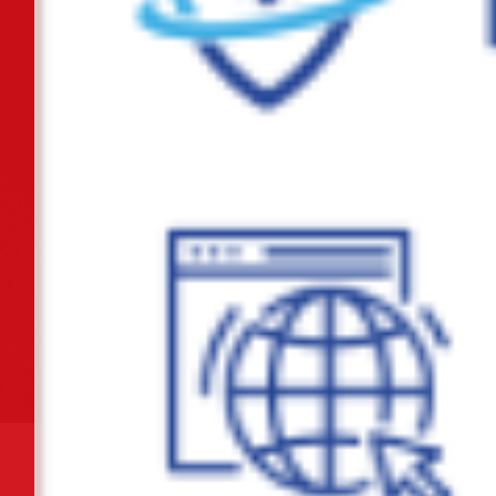
Tiếp tục thực hiện chuỗi các hoạt động tri ân nhân dịp kỷ niệm 78 năm
ngày Thương binh - Liệt sỹ...
Chủ động ứng phó với vùng áp thấp có khả năng mạnh lên thành áp
thấp nhiệt đới
Khánh thành công trình "Không gian văn hóa Hồ Chí Minh" tại Trường
tiểu học Lê Hồng Phong
Khẩn trương hoàn thiện phương án đề xuất triển khai tuyến đường tốc
độ cao kết nối khu vực Đông -...
Phường Gia Viên tổ chức Hội nghị triển khai lấy ý kiến cử tri đại diện hộ
gia đình về việc đổi tên...
Mặt trận Tổ quốc Việt Nam phường Gia Viên tham dự Hội nghị trực
tuyến triển khai thí điểm nền tảng...
Ban hành Quy định chức năng, nhiệm vụ, quyền hạn và cơ cấu tổ chức
của Phòng Kinh tế, Hạ tầng và Đô...