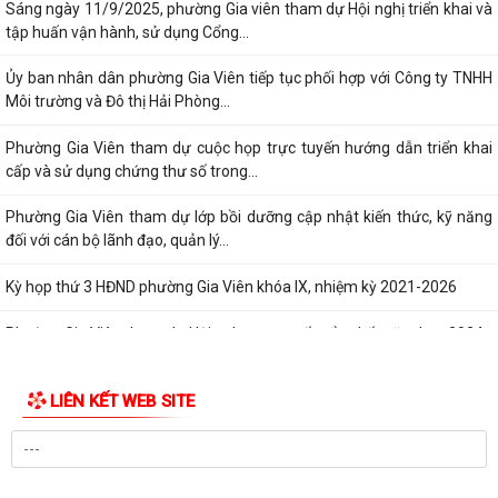
Sáng ngày 11/9/2025, phường Gia viên tham dự Hội nghị triển khai và
tập huấn vận hành, sử dụng Cổng...
Ủy ban nhân dân phường Gia Viên tiếp tục phối hợp với Công ty TNHH
Môi trường và Đô thị Hải Phòng...
Phường Gia Viên tham dự cuộc họp trực tuyến hướng dẫn triển khai
cấp và sử dụng chứng thư số trong...
Phường Gia Viên tham dự lớp bồi dưỡng cập nhật kiến thức, kỹ năng
đối với cán bộ lãnh đạo, quản lý...
Kỳ họp thứ 3 HĐND phường Gia Viên khóa IX, nhiệm kỳ 2021-2026
Phường Gia Viên tham dự Hội nghị trực tuyến tổng kết năm học 2024 -
2025, triển khai nhiệm vụ năm...
LIÊN KẾT WEB SITE
Ủy ban nhân dân phường Gia Viên tổ chức cuộc họp nghe báo cáo
công tác chuẩn bị năm học mới...
Lượng việc tăng vọt, cán bộ làm đến đêm: Cần tăng lương hay biên
chế?