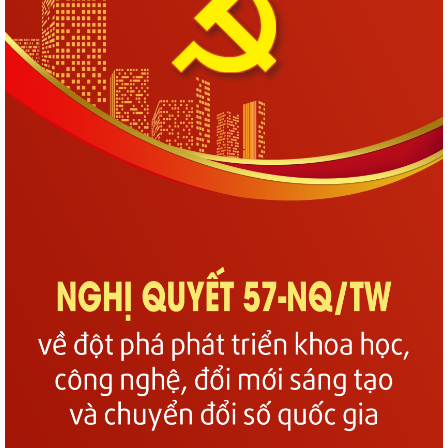
Phường Gia Viên tổ chức Hội nghị Bốc thăm di chuyển các hộ dân tại
48 chung cư cũ Đồng Quốc Bình và...
Phường Gia Viên dự trực tuyến Phiên họp thứ tư Ban Chỉ đạo của
Chính phủ về phát triển khoa học,...
Phường Gia Viên dự Hội nghị trực tuyến triển khai thực hiện công tác
tuyển chọn và gọi công dân...
Phường Gia Viên tổ chức đồng loạt ra quân tổng dọn vệ sinh môi
trường tại 73/73 tổ dân phố trên địa...