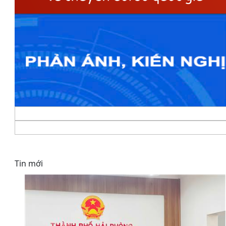
Tin mới