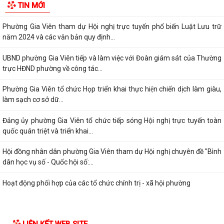
TIN MỚI
xin nhập ngũ.
Phường Gia Viên tham dự Hội nghị trực tuyến phổ biến Luật Lưu trữ
năm 2024 và các văn bản quy định...
UBND phường Gia Viên tiếp và làm việc với Đoàn giám sát của Thường
trực HĐND phường về công tác...
Phường Gia Viên tổ chức Họp triển khai thực hiện chiến dịch làm giàu,
làm sạch cơ sở dữ...
Đảng ủy phường Gia Viên tổ chức tiếp sóng Hội nghị trực tuyến toàn
quốc quán triệt và triển khai...
Hội đồng nhân dân phường Gia Viên tham dự Hội nghị chuyên đề "Bình
dân học vụ số - Quốc hội số:...
Hoạt động phối hợp của các tổ chức chính trị - xã hội phường
Sáng ngày 11/9/2025, phường Gia viên tham dự Hội nghị triển khai và
tập huấn vận hành, sử dụng Cổng...