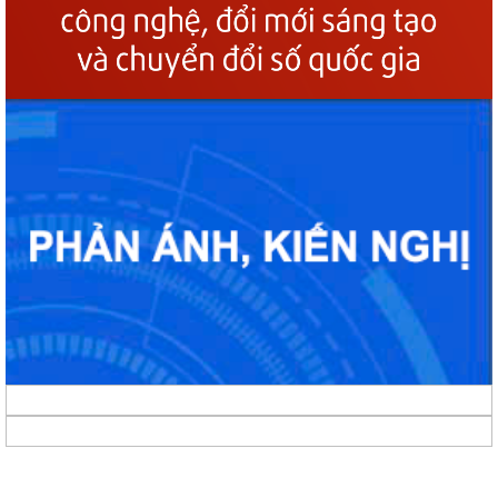
Phường Gia Viên tổ chức Hội nghị Bốc thăm di chuyển các hộ dân tại
48 chung cư cũ Đồng Quốc Bình và...
Phường Gia Viên dự trực tuyến Phiên họp thứ tư Ban Chỉ đạo của
Chính phủ về phát triển khoa học,...
Phường Gia Viên dự Hội nghị trực tuyến triển khai thực hiện công tác
tuyển chọn và gọi công dân...
Phường Gia Viên tổ chức đồng loạt ra quân tổng dọn vệ sinh môi
trường tại 73/73 tổ dân phố trên địa...
Gương sáng lan tỏa tinh thần yêu nước: Thanh niên tự nguyện viết đơn