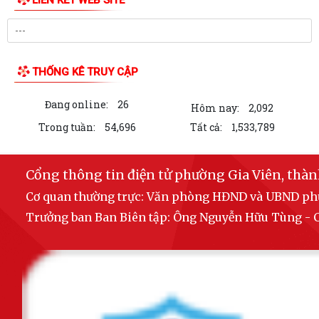
LIÊN KẾT WEB SITE
Ủy ban nhân dân phường Gia Viên tiếp tục phối hợp với Công ty TNHH
Môi trường và Đô thị Hải Phòng...
Phường Gia Viên tham dự cuộc họp trực tuyến hướng dẫn triển khai
THỐNG KÊ TRUY CẬP
cấp và sử dụng chứng thư số trong...
Đang online:
26
Phường Gia Viên tham dự lớp bồi dưỡng cập nhật kiến thức, kỹ năng
Hôm nay:
2,092
đối với cán bộ lãnh đạo, quản lý...
Trong tuần:
54,696
Tất cả:
1,533,789
Kỳ họp thứ 3 HĐND phường Gia Viên khóa IX, nhiệm kỳ 2021-2026
Cổng thông tin điện tử phường Gia Viên, thà
Phường Gia Viên tham dự Hội nghị trực tuyến tổng kết năm học 2024 -
2025, triển khai nhiệm vụ năm...
Cơ quan thường trực: Văn phòng HĐND và UBND p
Trưởng ban Ban Biên tập: Ông Nguyễn Hữu Tùng 
Ủy ban nhân dân phường Gia Viên tổ chức cuộc họp nghe báo cáo
công tác chuẩn bị năm học mới...
Lượng việc tăng vọt, cán bộ làm đến đêm: Cần tăng lương hay biên
chế?
Phường Gia Viên tham dự Hội nghị trực tuyến về kết quả giải ngân vốn