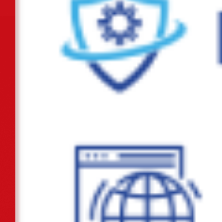
đầu tư công trên địa bàn thành...
Sáng ngày 21/8/2025, Ủy ban nhân dân phường Gia Viên tổ chức kiểm
tra thực tế tại các trường học đề...
Lễ ra quân thực hiện cao điểm xây dựng địa bàn không ma túy năm
2025
Hội nghị Bồi dưỡng lý luận chính trị năm 2025 cho đội ngũ giáo viên
các trường mầm non, tiểu học,...
Chủ tịch UBND thành phố chỉ đạo chủ động ứng phó với áp thấp nhiệt
đới
Liên đoàn Lao động thành phố và Bảo hiểm xã hội thành phố ký kết
chương trình phối hợp giai đoạn...
Ban hành Kế hoạch tổ chức các hoạt động ý nghĩa chào mừng Kỷ niệm
80 năm Cách mạng Tháng Tám và...
Tiếp tục thực hiện chuỗi các hoạt động tri ân nhân dịp kỷ niệm 78 năm