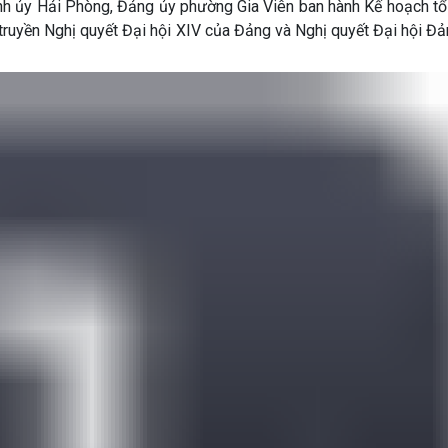
nh ủy Hải Phòng, Đảng ủy phường Gia Viên ban hành Kế hoạch tổ
 truyền Nghị quyết Đại hội XIV của Đảng và Nghị quyết Đại hội Đ