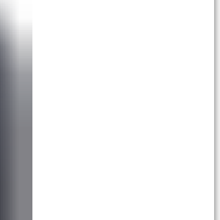
phó với áp thấp nhiệt đới
Liên đoàn Lao động thành phố và Bảo hiểm xã
hội thành phố ký kết chương trình phối hợp giai
đoạn...
Ban hành Kế hoạch tổ chức các hoạt động ý
nghĩa chào mừng Kỷ niệm 80 năm Cách mạng
Tháng Tám và...
Tiếp tục thực hiện chuỗi các hoạt động tri ân
nhân dịp kỷ niệm 78 năm ngày Thương binh -
Liệt sỹ...
Chủ động ứng phó với vùng áp thấp có khả
năng mạnh lên thành áp thấp nhiệt đới
Khánh thành công trình "Không gian văn hóa Hồ
Chí Minh" tại Trường tiểu học Lê Hồng Phong
Khẩn trương hoàn thiện phương án đề xuất triển
khai tuyến đường tốc độ cao kết nối khu vực