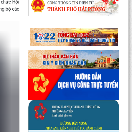
 chức Hội
ảng bộ các
Phường Gia Viên tổ chức Hội nghị Bốc thăm di
chuyển các hộ dân tại 48 chung cư cũ Đồng