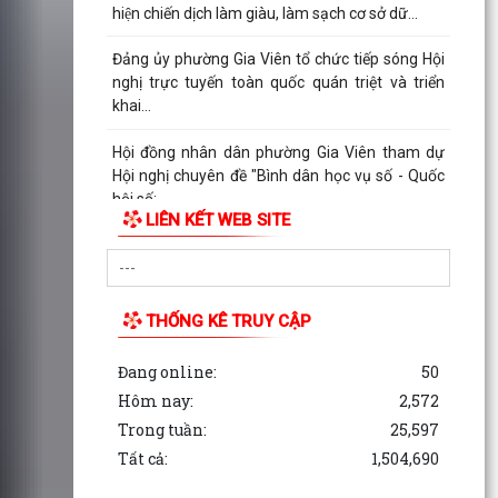
Ủy ban nhân dân phường Gia Viên tiếp tục phối
hợp với Công ty TNHH Môi trường và Đô thị Hải
Phòng...
Phường Gia Viên tham dự cuộc họp trực tuyến
hướng dẫn triển khai cấp và sử dụng chứng thư
số trong...
Phường Gia Viên tham dự lớp bồi dưỡng cập
LIÊN KẾT WEB SITE
nhật kiến thức, kỹ năng đối với cán bộ lãnh đạo,
quản lý...
Kỳ họp thứ 3 HĐND phường Gia Viên khóa IX,
THỐNG KÊ TRUY CẬP
nhiệm kỳ 2021-2026
Đang online:
50
Phường Gia Viên tham dự Hội nghị trực tuyến
tổng kết năm học 2024 - 2025, triển khai nhiệm
Hôm nay:
2,572
vụ năm...
Trong tuần:
25,597
Tất cả:
1,504,690
Ủy ban nhân dân phường Gia Viên tổ chức cuộc
họp nghe báo cáo công tác chuẩn bị năm học