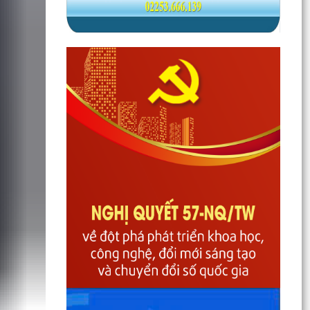
Quốc Bình và...
Phường Gia Viên dự trực tuyến Phiên họp thứ tư
Ban Chỉ đạo của Chính phủ về phát triển khoa
học,...
Phường Gia Viên dự Hội nghị trực tuyến triển
khai thực hiện công tác tuyển chọn và gọi công
dân...
Phường Gia Viên tổ chức đồng loạt ra quân tổng
dọn vệ sinh môi trường tại 73/73 tổ dân phố
trên địa...
Gương sáng lan tỏa tinh thần yêu nước: Thanh
niên tự nguyện viết đơn xin nhập ngũ.
Phường Gia Viên tham dự Hội nghị trực tuyến
phổ biến Luật Lưu trữ năm 2024 và các văn bản
quy định...