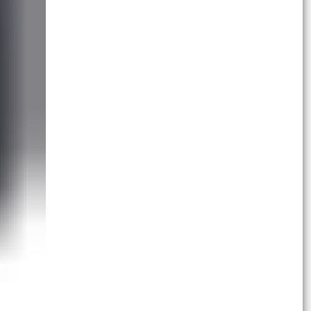
Đông -...
Phường Gia Viên tổ chức Hội nghị triển khai lấy ý
kiến cử tri đại diện hộ gia đình về việc đổi tên...
Mặt trận Tổ quốc Việt Nam phường Gia Viên
tham dự Hội nghị trực tuyến triển khai thí điểm
nền tảng...
Ban hành Quy định chức năng, nhiệm vụ, quyền
hạn và cơ cấu tổ chức của Phòng Kinh tế, Hạ
tầng và Đô...
Thực hiện đồng bộ các giải pháp bảo đảm trật
tự, an toàn giao thông, nâng cao hiệu quả quản
lý...
Phát động, kêu gọi chung tay ủng hộ Nhân dân
Cuba vượt qua khó khăn, ổn định và phát triển
đất nước.