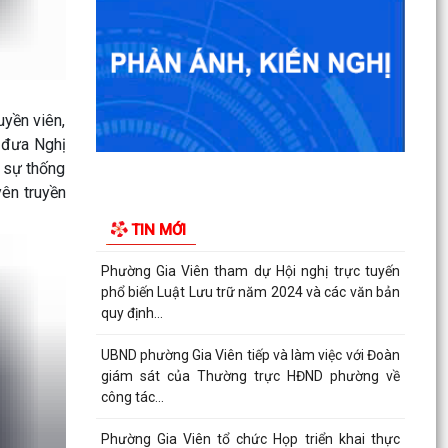
UBND phường Gia Viên tiếp và làm việc với Đoàn
giám sát của Thường trực HĐND phường về
công tác...
Phường Gia Viên tổ chức Họp triển khai thực
hiện chiến dịch làm giàu, làm sạch cơ sở dữ...
uyền viên,
c đưa Nghị
Đảng ủy phường Gia Viên tổ chức tiếp sóng Hội
o sự thống
nghị trực tuyến toàn quốc quán triệt và triển
yên truyền
khai...
TIN MỚI
Hội đồng nhân dân phường Gia Viên tham dự
Hội nghị chuyên đề "Bình dân học vụ số - Quốc
hội số:...
Hoạt động phối hợp của các tổ chức chính trị -
xã hội phường
Sáng ngày 11/9/2025, phường Gia viên tham
dự Hội nghị triển khai và tập huấn vận hành, sử
dụng Cổng...