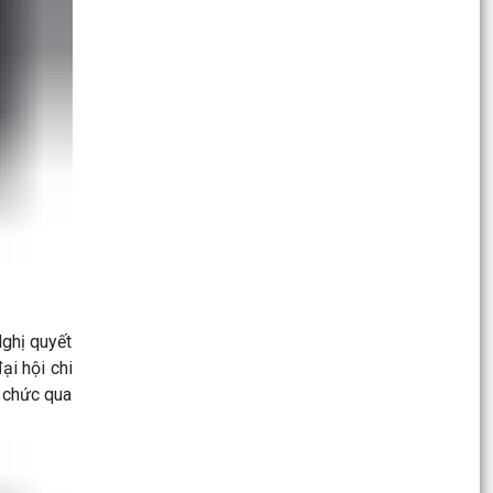
mới...
Lượng việc tăng vọt, cán bộ làm đến đêm: Cần
tăng lương hay biên chế?
Phường Gia Viên tham dự Hội nghị trực tuyến về
kết quả giải ngân vốn đầu tư công trên địa bàn
thành...
Sáng ngày 21/8/2025, Ủy ban nhân dân
phường Gia Viên tổ chức kiểm tra thực tế tại các
trường học đề...
Lễ ra quân thực hiện cao điểm xây dựng địa bàn
không ma túy năm 2025
Nghị quyết
ại hội chi
Hội nghị Bồi dưỡng lý luận chính trị năm 2025
ổ chức qua
cho đội ngũ giáo viên các trường mầm non, tiểu
học,...
Chủ tịch UBND thành phố chỉ đạo chủ động ứng