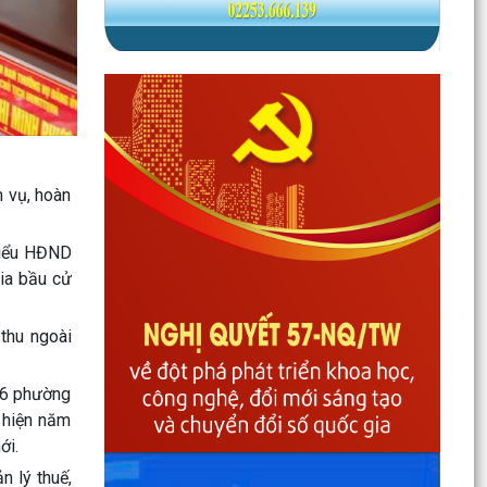
Phường Gia Viên dự trực tuyến Phiên họp thứ tư
Ban Chỉ đạo của Chính phủ về phát triển khoa
học,...
Phường Gia Viên dự Hội nghị trực tuyến triển
khai thực hiện công tác tuyển chọn và gọi công
dân...
Phường Gia Viên tổ chức đồng loạt ra quân tổng
m vụ, hoàn
dọn vệ sinh môi trường tại 73/73 tổ dân phố
trên địa...
 biểu HĐND
gia bầu cử
Gương sáng lan tỏa tinh thần yêu nước: Thanh
niên tự nguyện viết đơn xin nhập ngũ.
thu ngoài
Phường Gia Viên tham dự Hội nghị trực tuyến
phổ biến Luật Lưu trữ năm 2024 và các văn bản
026 phường
quy định...
 hiện năm
UBND phường Gia Viên tiếp và làm việc với Đoàn
ới.
giám sát của Thường trực HĐND phường về
n lý thuế,
công tác...