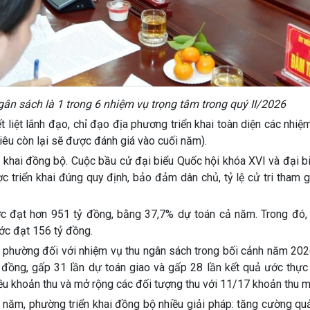
ân sách là 1 trong 6 nhiệm vụ trọng tâm trong quý II/2026
iệt lãnh đạo, chỉ đạo địa phương triển khai toàn diện các nhiệ
tiêu còn lại sẽ được đánh giá vào cuối năm).
ển khai đồng bộ. Cuộc bầu cử đại biểu Quốc hội khóa XVI và đại
 triển khai đúng quy định, bảo đảm dân chủ, tỷ lệ cử tri tham 
ớc đạt hơn 951 tỷ đồng, bằng 37,7% dự toán cả năm. Trong đó, 
ớc đạt 156 tỷ đồng.
 trị phường đối với nhiệm vụ thu ngân sách trong bối cảnh năm 2
 đồng, gấp 31 lần dự toán giao và gấp 28 lần kết quả ước thực
u khoản thu và mở rộng các đối tượng thu với 11/17 khoản thu m
năm, phường triển khai đồng bộ nhiều giải pháp: tăng cường quả