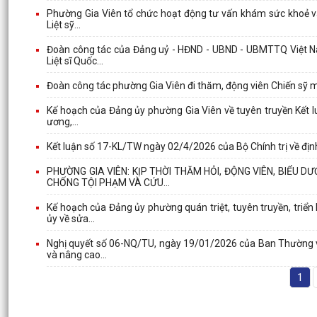
Phường Gia Viên tổ chức hoạt động tư vấn khám sức khoẻ v
Liệt sỹ...
Đoàn công tác của Đảng uỷ - HĐND - UBND - UBMTTQ Việt Na
Liệt sĩ Quốc...
Đoàn công tác phường Gia Viên đi thăm, động viên Chiến sỹ 
Kế hoạch của Đảng ủy phường Gia Viên về tuyên truyền Kết l
ương,...
Kết luận số 17-KL/TW ngày 02/4/2026 của Bộ Chính trị về đị
PHƯỜNG GIA VIÊN: KỊP THỜI THĂM HỎI, ĐỘNG VIÊN, BIỂU
CHỐNG TỘI PHẠM VÀ CỨU...
Kế hoạch của Đảng ủy phường quán triệt, tuyên truyền, tri
ủy về sửa...
Nghị quyết số 06-NQ/TU, ngày 19/01/2026 của Ban Thường v
và nâng cao...
1