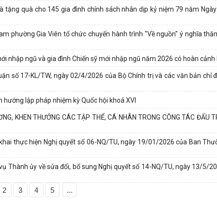
à tặng quà cho 145 gia đình chính sách nhân dịp kỷ niệm 79 năm Ngà
m phường Gia Viên tổ chức chuyến hành trình "Về nguồn" ý nghĩa thă
mới nhập ngũ và gia đình Chiến sỹ mới nhập ngũ năm 2026 có hoàn cảnh
uận số 17-KL/TW, ngày 02/4/2026 của Bộ Chính trị và các văn bản chỉ 
nh hướng lập pháp nhiệm kỳ Quốc hội khoá XVI
 DƯƠNG, KHEN THƯỞNG CÁC TẬP THỂ, CÁ NHÂN TRONG CÔNG TÁC ĐẤU
ển khai thực hiện Nghị quyết số 06-NQ/TU, ngày 19/01/2026 của Ban Th
ụ Thành ủy về sửa đổi, bổ sung Nghị quyết số 14-NQ/TU, ngày 13/5/20
2
3
4
5
...