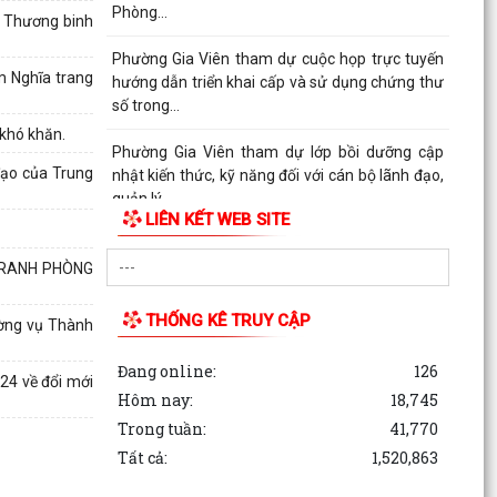
Phòng...
y Thương binh
Phường Gia Viên tham dự cuộc họp trực tuyến
m Nghĩa trang
hướng dẫn triển khai cấp và sử dụng chứng thư
số trong...
 khó khăn.
Phường Gia Viên tham dự lớp bồi dưỡng cập
đạo của Trung
nhật kiến thức, kỹ năng đối với cán bộ lãnh đạo,
quản lý...
LIÊN KẾT WEB SITE
Kỳ họp thứ 3 HĐND phường Gia Viên khóa IX,
nhiệm kỳ 2021-2026
 TRANH PHÒNG
Phường Gia Viên tham dự Hội nghị trực tuyến
THỐNG KÊ TRUY CẬP
ường vụ Thành
tổng kết năm học 2024 - 2025, triển khai nhiệm
vụ năm...
Đang online:
126
24 về đổi mới
Hôm nay:
18,745
Ủy ban nhân dân phường Gia Viên tổ chức cuộc
Trong tuần:
41,770
họp nghe báo cáo công tác chuẩn bị năm học
mới...
Tất cả:
1,520,863