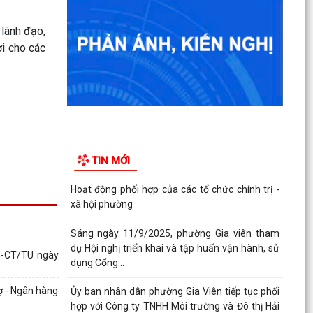
Phường Gia Viên tổ chức Họp triển khai thực
 lãnh đạo,
hiện chiến dịch làm giàu, làm sạch cơ sở dữ...
ợi cho các
Đảng ủy phường Gia Viên tổ chức tiếp sóng Hội
nghị trực tuyến toàn quốc quán triệt và triển
khai...
Hội đồng nhân dân phường Gia Viên tham dự
Hội nghị chuyên đề "Bình dân học vụ số - Quốc
TIN MỚI
hội số:...
Hoạt động phối hợp của các tổ chức chính trị -
xã hội phường
Sáng ngày 11/9/2025, phường Gia viên tham
dự Hội nghị triển khai và tập huấn vận hành, sử
14-CT/TU ngày
dụng Cổng...
ợ - Ngân hàng
Ủy ban nhân dân phường Gia Viên tiếp tục phối
hợp với Công ty TNHH Môi trường và Đô thị Hải