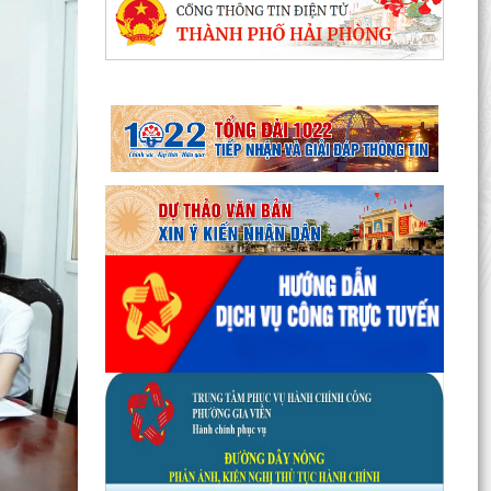
Phường Gia Viên tổ chức Hội nghị Bốc thăm di
chuyển các hộ dân tại 48 chung cư cũ Đồng
Quốc Bình và...