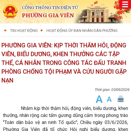
CỔNG THÔNG TIN ĐIỆN TỬ
PHƯỜNG GIA VIÊN
TIN HOẠT ĐỘNG
HOẠT ĐỘNG ỦY BAN NHÂN DÂN PHƯỜNG
PHƯỜNG GIA VIÊN: KỊP THỜI THĂM HỎI, ĐỘNG
VIÊN, BIỂU DƯƠNG, KHEN THƯỞNG CÁC TẬP
THỂ, CÁ NHÂN TRONG CÔNG TÁC ĐẤU TRANH
PHÒNG CHỐNG TỘI PHẠM VÀ CỨU NGƯỜI GẶP
NẠN
03/06/2026
Nhằm kịp thời thăm hỏi, động viên, biểu dương, khen
thưởng, nhân rộng các tấm gương dũng cảm trong phong trào
"Toàn dân bảo vệ an ninh Tổ quốc"; Chiều ngày 03/6/2026,
Phường Gia Viên đã tổ chức Hội nghị biểu dương, khen