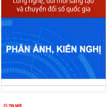
Phường Gia Viên tổ chức Hội nghị Bốc thăm di chuyển các hộ dân tại
48 chung cư cũ Đồng Quốc Bình và...
Phường Gia Viên dự trực tuyến Phiên họp thứ tư Ban Chỉ đạo của
Chính phủ về phát triển khoa học,...
Phường Gia Viên dự Hội nghị trực tuyến triển khai thực hiện công tác
tuyển chọn và gọi công dân...
Phường Gia Viên tổ chức đồng loạt ra quân tổng dọn vệ sinh môi
trường tại 73/73 tổ dân phố trên địa...