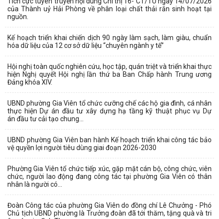
Tích cực tuyên truyền nội dung Chỉ thị 16- CT/TU ngày 14/07/2026
của Thành uỷ Hải Phòng về phân loại chất thải rắn sinh hoạt tại
nguồn.
Kế hoạch triển khai chiến dịch 90 ngày làm sạch, làm giàu, chuẩn
hóa dữ liệu của 12 cơ sở dữ liệu “chuyên ngành y tế”
Hội nghị toàn quốc nghiên cứu, học tập, quán triệt và triển khai thực
hiện Nghị quyết Hội nghị lần thứ ba Ban Chấp hành Trung ương
Đảng khóa XIV.
UBND phường Gia Viên tổ chức cưỡng chế các hộ gia đình, cá nhân
thực hiện Dự án đầu tư xây dựng hạ tầng kỹ thuật phục vụ Dự
án đầu tư cải tạo chung...
UBND phường Gia Viên ban hành Kế hoạch triển khai công tác bảo
vệ quyền lợi người tiêu dùng giai đoạn 2026-2030
Phường Gia Viên tổ chức tiếp xúc, gặp mặt cán bộ, công chức, viên
chức, người lao động đang công tác tại phường Gia Viên có thân
nhân là người có...
Đoàn Công tác của phường Gia Viên do đồng chí Lê Chưởng - Phó
Chủ tịch UBND phường là Trưởng đoàn đã tới thăm, tặng quà và tri