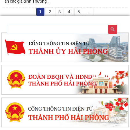
ân các gia đình Thương...
1
2
3
4
5
...