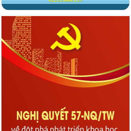
Phường Gia Viên tổ chức Hội nghị Bốc thăm di chuyển các hộ dân tại
48 chung cư cũ Đồng Quốc Bình và...