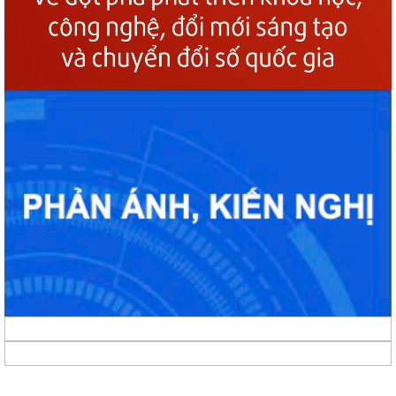
Phường Gia Viên dự trực tuyến Phiên họp thứ tư Ban Chỉ đạo của
Chính phủ về phát triển khoa học,...
Phường Gia Viên dự Hội nghị trực tuyến triển khai thực hiện công tác
tuyển chọn và gọi công dân...
Phường Gia Viên tổ chức đồng loạt ra quân tổng dọn vệ sinh môi
trường tại 73/73 tổ dân phố trên địa...
Gương sáng lan tỏa tinh thần yêu nước: Thanh niên tự nguyện viết đơn
xin nhập ngũ.
Phường Gia Viên tham dự Hội nghị trực tuyến phổ biến Luật Lưu trữ
năm 2024 và các văn bản quy định...
UBND phường Gia Viên tiếp và làm việc với Đoàn giám sát của Thường
trực HĐND phường về công tác...
Phường Gia Viên tổ chức Họp triển khai thực hiện chiến dịch làm giàu,
làm sạch cơ sở dữ...