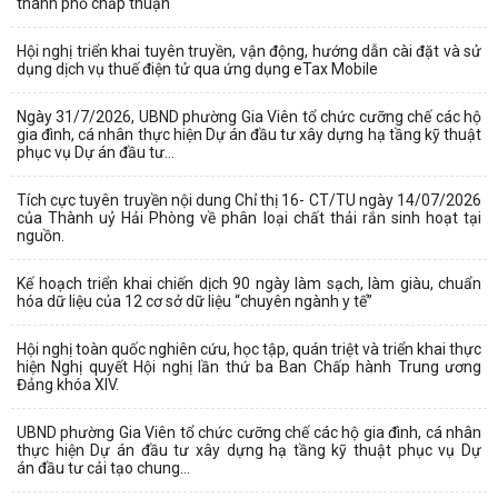
thành phố chấp thuận
Hội nghị triển khai tuyên truyền, vận động, hướng dẫn cài đặt và sử
dụng dịch vụ thuế điện tử qua ứng dụng eTax Mobile
Ngày 31/7/2026, UBND phường Gia Viên tổ chức cưỡng chế các hộ
gia đình, cá nhân thực hiện Dự án đầu tư xây dựng hạ tầng kỹ thuật
phục vụ Dự án đầu tư...
Tích cực tuyên truyền nội dung Chỉ thị 16- CT/TU ngày 14/07/2026
của Thành uỷ Hải Phòng về phân loại chất thải rắn sinh hoạt tại
nguồn.
Kế hoạch triển khai chiến dịch 90 ngày làm sạch, làm giàu, chuẩn
hóa dữ liệu của 12 cơ sở dữ liệu “chuyên ngành y tế”
Hội nghị toàn quốc nghiên cứu, học tập, quán triệt và triển khai thực
hiện Nghị quyết Hội nghị lần thứ ba Ban Chấp hành Trung ương
Đảng khóa XIV.
UBND phường Gia Viên tổ chức cưỡng chế các hộ gia đình, cá nhân
thực hiện Dự án đầu tư xây dựng hạ tầng kỹ thuật phục vụ Dự
án đầu tư cải tạo chung...