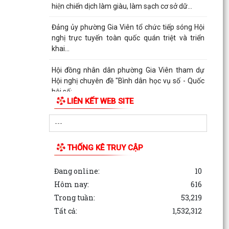
hiện chiến dịch làm giàu, làm sạch cơ sở dữ...
Đảng ủy phường Gia Viên tổ chức tiếp sóng Hội
nghị trực tuyến toàn quốc quán triệt và triển
khai...
Hội đồng nhân dân phường Gia Viên tham dự
Hội nghị chuyên đề "Bình dân học vụ số - Quốc
hội số:...
LIÊN KẾT WEB SITE
Hoạt động phối hợp của các tổ chức chính trị -
xã hội phường
Sáng ngày 11/9/2025, phường Gia viên tham
THỐNG KÊ TRUY CẬP
dự Hội nghị triển khai và tập huấn vận hành, sử
dụng Cổng...
Đang online:
10
Hôm nay:
616
Ủy ban nhân dân phường Gia Viên tiếp tục phối
Trong tuần:
53,219
hợp với Công ty TNHH Môi trường và Đô thị Hải
Phòng...
Tất cả:
1,532,312