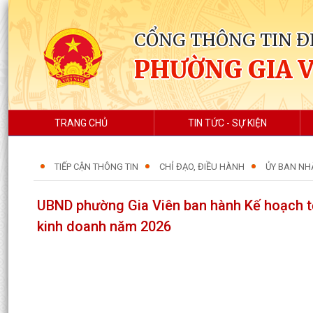
CỔNG THÔNG TIN Đ
PHƯỜNG GIA 
TRANG CHỦ
TIN TỨC - SỰ KIỆN
TIẾP CẬN THÔNG TIN
CHỈ ĐẠO, ĐIỀU HÀNH
ỦY BAN NH
UBND phường Gia Viên ban hành Kế hoạch tổ 
kinh doanh năm 2026