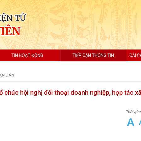
IỆN TỬ
VIÊN
TIN HOẠT ĐỘNG
TIẾP CẬN THÔNG TIN
CẢI C
ÂN DÂN
chức hội nghị đối thoại doanh nghiệp, hợp tác xã