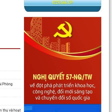
Phường Gia Viên tổ chức Hội nghị Bốc thăm di
ải Phòng
chuyển các hộ dân tại 48 chung cư cũ Đồng
Quốc Bình và...
Phường Gia Viên dự trực tuyến Phiên họp thứ tư
Ban Chỉ đạo của Chính phủ về phát triển khoa
m thu và hoạt
học,...