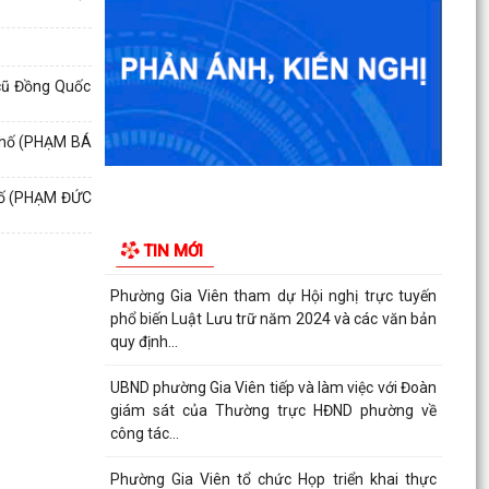
Phường Gia Viên dự Hội nghị trực tuyến triển
khai thực hiện công tác tuyển chọn và gọi công
 cũ Đồng Quốc
dân...
Phường Gia Viên tổ chức đồng loạt ra quân tổng
 phố (PHẠM BÁ
dọn vệ sinh môi trường tại 73/73 tổ dân phố
trên địa...
phố (PHẠM ĐỨC
Gương sáng lan tỏa tinh thần yêu nước: Thanh
TIN MỚI
niên tự nguyện viết đơn xin nhập ngũ.
Phường Gia Viên tham dự Hội nghị trực tuyến
phổ biến Luật Lưu trữ năm 2024 và các văn bản
quy định...
UBND phường Gia Viên tiếp và làm việc với Đoàn
giám sát của Thường trực HĐND phường về
công tác...
Phường Gia Viên tổ chức Họp triển khai thực