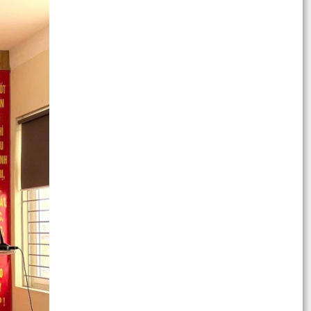
hội thành phố ký kết chương trình phối hợp giai
đoạn...
Ban hành Kế hoạch tổ chức các hoạt động ý
nghĩa chào mừng Kỷ niệm 80 năm Cách mạng
Tháng Tám và...
Tiếp tục thực hiện chuỗi các hoạt động tri ân
nhân dịp kỷ niệm 78 năm ngày Thương binh -
Liệt sỹ...
Chủ động ứng phó với vùng áp thấp có khả
năng mạnh lên thành áp thấp nhiệt đới
Khánh thành công trình "Không gian văn hóa Hồ
Chí Minh" tại Trường tiểu học Lê Hồng Phong
Khẩn trương hoàn thiện phương án đề xuất triển
khai tuyến đường tốc độ cao kết nối khu vực
Đông -...