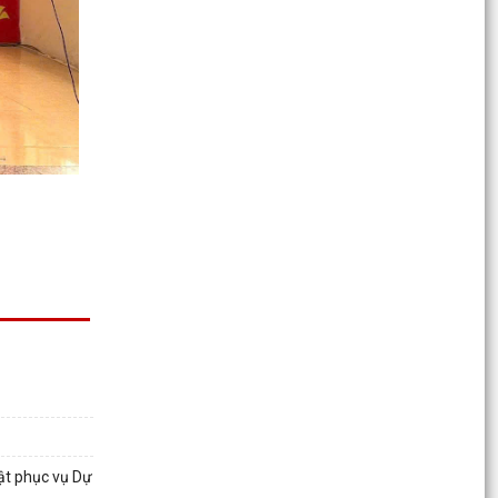
Phường Gia Viên tổ chức Hội nghị triển khai lấy ý
kiến cử tri đại diện hộ gia đình về việc đổi tên...
Mặt trận Tổ quốc Việt Nam phường Gia Viên
tham dự Hội nghị trực tuyến triển khai thí điểm
nền tảng...
Ban hành Quy định chức năng, nhiệm vụ, quyền
hạn và cơ cấu tổ chức của Phòng Kinh tế, Hạ
tầng và Đô...
Thực hiện đồng bộ các giải pháp bảo đảm trật
tự, an toàn giao thông, nâng cao hiệu quả quản
lý...
Phát động, kêu gọi chung tay ủng hộ Nhân dân
Cuba vượt qua khó khăn, ổn định và phát triển
đất nước.
UBND phường Gia Viên họp đánh giá tình hình
thực hiện nhiệm vụ kinh tế - xã hội, quốc phòng -
ật phục vụ Dự
an...