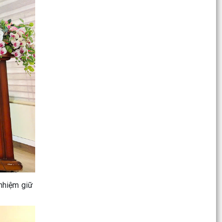
Lượng việc tăng vọt, cán bộ làm đến đêm: Cần
tăng lương hay biên chế?
Phường Gia Viên tham dự Hội nghị trực tuyến về
kết quả giải ngân vốn đầu tư công trên địa bàn
thành...
Sáng ngày 21/8/2025, Ủy ban nhân dân
phường Gia Viên tổ chức kiểm tra thực tế tại các
trường học đề...
Lễ ra quân thực hiện cao điểm xây dựng địa bàn
không ma túy năm 2025
Hội nghị Bồi dưỡng lý luận chính trị năm 2025
cho đội ngũ giáo viên các trường mầm non, tiểu
học,...
 nhiệm giữ
Chủ tịch UBND thành phố chỉ đạo chủ động ứng
phó với áp thấp nhiệt đới
Liên đoàn Lao động thành phố và Bảo hiểm xã