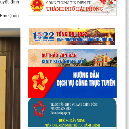
uyết định
 Ban Quản
Phường Gia Viên tổ chức Hội nghị Bốc thăm di
chuyển các hộ dân tại 48 chung cư cũ Đồng
Quốc Bình và...