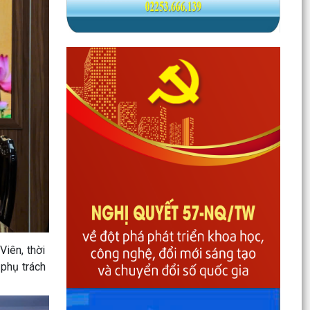
Phường Gia Viên dự trực tuyến Phiên họp thứ tư
Ban Chỉ đạo của Chính phủ về phát triển khoa
học,...
Phường Gia Viên dự Hội nghị trực tuyến triển
khai thực hiện công tác tuyển chọn và gọi công
dân...
Phường Gia Viên tổ chức đồng loạt ra quân tổng
dọn vệ sinh môi trường tại 73/73 tổ dân phố
trên địa...
Gương sáng lan tỏa tinh thần yêu nước: Thanh
niên tự nguyện viết đơn xin nhập ngũ.
Phường Gia Viên tham dự Hội nghị trực tuyến
phổ biến Luật Lưu trữ năm 2024 và các văn bản
iên, thời
quy định...
phụ trách
UBND phường Gia Viên tiếp và làm việc với Đoàn
giám sát của Thường trực HĐND phường về
công tác...