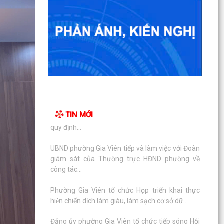
Phường Gia Viên tổ chức Họp triển khai thực
hiện chiến dịch làm giàu, làm sạch cơ sở dữ...
Đảng ủy phường Gia Viên tổ chức tiếp sóng Hội
nghị trực tuyến toàn quốc quán triệt và triển
khai...
Hội đồng nhân dân phường Gia Viên tham dự
Hội nghị chuyên đề "Bình dân học vụ số - Quốc
TIN MỚI
hội số:...
Hoạt động phối hợp của các tổ chức chính trị -
xã hội phường
Sáng ngày 11/9/2025, phường Gia viên tham
dự Hội nghị triển khai và tập huấn vận hành, sử
dụng Cổng...
Ủy ban nhân dân phường Gia Viên tiếp tục phối
hợp với Công ty TNHH Môi trường và Đô thị Hải