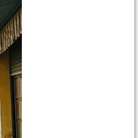
hội thành phố ký kết chương trình phối hợp giai
đoạn...
Ban hành Kế hoạch tổ chức các hoạt động ý
nghĩa chào mừng Kỷ niệm 80 năm Cách mạng
Tháng Tám và...
Tiếp tục thực hiện chuỗi các hoạt động tri ân
nhân dịp kỷ niệm 78 năm ngày Thương binh -
Liệt sỹ...
Chủ động ứng phó với vùng áp thấp có khả
năng mạnh lên thành áp thấp nhiệt đới
Khánh thành công trình "Không gian văn hóa Hồ
Chí Minh" tại Trường tiểu học Lê Hồng Phong
Khẩn trương hoàn thiện phương án đề xuất triển
khai tuyến đường tốc độ cao kết nối khu vực
Đông -...