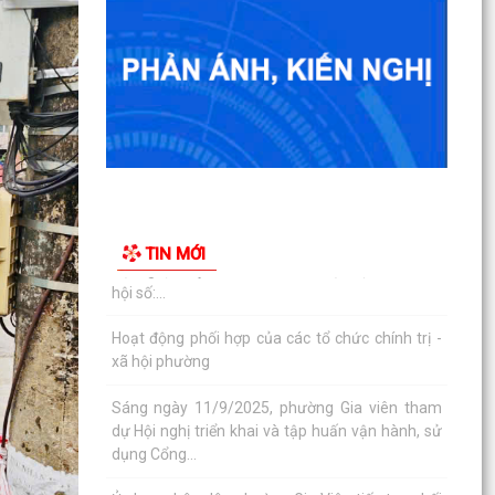
Phường Gia Viên tổ chức Họp triển khai thực
hiện chiến dịch làm giàu, làm sạch cơ sở dữ...
Đảng ủy phường Gia Viên tổ chức tiếp sóng Hội
nghị trực tuyến toàn quốc quán triệt và triển
khai...
Hội đồng nhân dân phường Gia Viên tham dự
Hội nghị chuyên đề "Bình dân học vụ số - Quốc
TIN MỚI
hội số:...
Hoạt động phối hợp của các tổ chức chính trị -
xã hội phường
Sáng ngày 11/9/2025, phường Gia viên tham
dự Hội nghị triển khai và tập huấn vận hành, sử
dụng Cổng...
Ủy ban nhân dân phường Gia Viên tiếp tục phối
hợp với Công ty TNHH Môi trường và Đô thị Hải