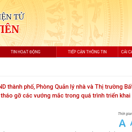
IỆN TỬ
VIÊN
TIN HOẠT ĐỘNG
TIẾP CẬN THÔNG TIN
CẢI C
 thành phố, Phòng Quản lý nhà và Thị trường Bấ
 tháo gỡ các vướng mắc trong quá trình triển khai