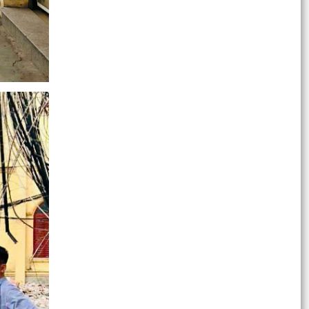
Phường Gia Viên tổ chức Hội nghị triển khai lấy ý
kiến cử tri đại diện hộ gia đình về việc đổi tên...
Mặt trận Tổ quốc Việt Nam phường Gia Viên
tham dự Hội nghị trực tuyến triển khai thí điểm
nền tảng...
Ban hành Quy định chức năng, nhiệm vụ, quyền
hạn và cơ cấu tổ chức của Phòng Kinh tế, Hạ
tầng và Đô...
Thực hiện đồng bộ các giải pháp bảo đảm trật
tự, an toàn giao thông, nâng cao hiệu quả quản
lý...
Phát động, kêu gọi chung tay ủng hộ Nhân dân
Cuba vượt qua khó khăn, ổn định và phát triển
đất nước.
UBND phường Gia Viên họp đánh giá tình hình
thực hiện nhiệm vụ kinh tế - xã hội, quốc phòng -
an...