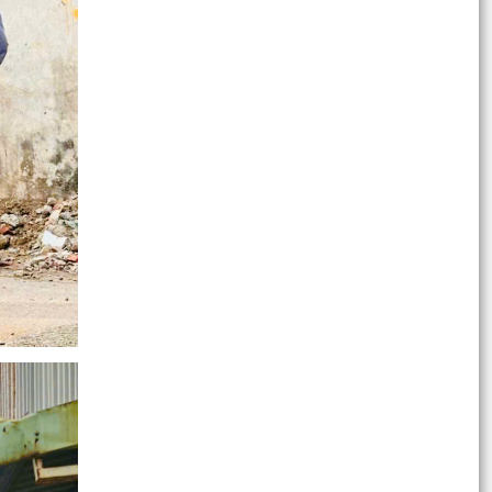
Lượng việc tăng vọt, cán bộ làm đến đêm: Cần
tăng lương hay biên chế?
Phường Gia Viên tham dự Hội nghị trực tuyến về
kết quả giải ngân vốn đầu tư công trên địa bàn
thành...
Sáng ngày 21/8/2025, Ủy ban nhân dân
phường Gia Viên tổ chức kiểm tra thực tế tại các
trường học đề...
Lễ ra quân thực hiện cao điểm xây dựng địa bàn
không ma túy năm 2025
Hội nghị Bồi dưỡng lý luận chính trị năm 2025
cho đội ngũ giáo viên các trường mầm non, tiểu
học,...
Chủ tịch UBND thành phố chỉ đạo chủ động ứng
phó với áp thấp nhiệt đới
Liên đoàn Lao động thành phố và Bảo hiểm xã