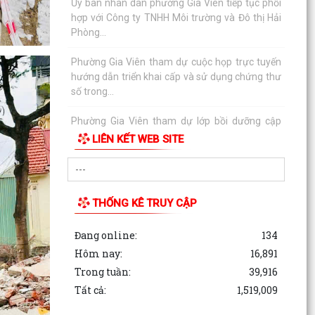
Phòng...
Phường Gia Viên tham dự cuộc họp trực tuyến
hướng dẫn triển khai cấp và sử dụng chứng thư
số trong...
Phường Gia Viên tham dự lớp bồi dưỡng cập
nhật kiến thức, kỹ năng đối với cán bộ lãnh đạo,
quản lý...
LIÊN KẾT WEB SITE
Kỳ họp thứ 3 HĐND phường Gia Viên khóa IX,
nhiệm kỳ 2021-2026
Phường Gia Viên tham dự Hội nghị trực tuyến
THỐNG KÊ TRUY CẬP
tổng kết năm học 2024 - 2025, triển khai nhiệm
vụ năm...
Đang online:
134
Hôm nay:
16,891
Ủy ban nhân dân phường Gia Viên tổ chức cuộc
Trong tuần:
39,916
họp nghe báo cáo công tác chuẩn bị năm học
mới...
Tất cả:
1,519,009