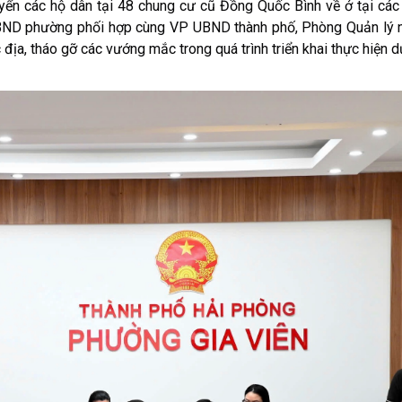
ác hộ dân tại 48 chung cư cũ Đồng Quốc Bình về ở tại các
 UBND phường phối hợp cùng VP UBND thành phố, Phòng Quản lý n
ịa, tháo gỡ các vướng mắc trong quá trình triển khai thực hiện d