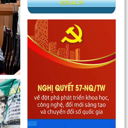
Phường Gia Viên dự trực tuyến Phiên họp thứ tư
Ban Chỉ đạo của Chính phủ về phát triển khoa
học,...
Phường Gia Viên dự Hội nghị trực tuyến triển
khai thực hiện công tác tuyển chọn và gọi công
dân...
Phường Gia Viên tổ chức đồng loạt ra quân tổng
dọn vệ sinh môi trường tại 73/73 tổ dân phố
trên địa...
Gương sáng lan tỏa tinh thần yêu nước: Thanh
niên tự nguyện viết đơn xin nhập ngũ.
Phường Gia Viên tham dự Hội nghị trực tuyến
phổ biến Luật Lưu trữ năm 2024 và các văn bản
quy định...
UBND phường Gia Viên tiếp và làm việc với Đoàn
giám sát của Thường trực HĐND phường về
công tác...