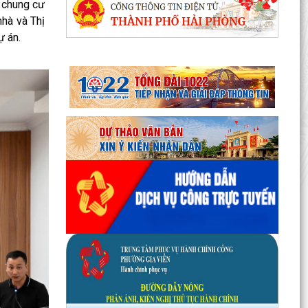
 chung cư
hà và Thị
ự án.
Phường Gia Viên tổ chức Hội nghị Bốc thăm di
chuyển các hộ dân tại 48 chung cư cũ Đồng
Quốc Bình và...